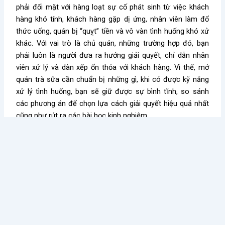
phải đối mặt với hàng loạt sự cố phát sinh từ việc khách
hàng khó tính, khách hàng gặp dị ứng, nhân viên làm đổ
thức uống, quán bị “quỵt” tiền và vô vàn tình huống khó xử
khác. Với vai trò là chủ quán, những trường hợp đó, bạn
phải luôn là người đưa ra hướng giải quyết, chỉ dẫn nhân
viên xử lý và dàn xếp ổn thỏa với khách hàng. Vì thế,
mở
quán trà sữa cần chuẩn bị những gì
, khi có được kỹ năng
xử lý tình huống, bạn sẽ giữ được sự bình tĩnh, so sánh
các phương án để chọn lựa cách giải quyết hiệu quả nhất
cũng như rút ra các bài học kinh nghiệm.
3.3. Lãnh đạo
Một kỹ năng cuối cùng mà khi
mở quán trà sữa cần chuẩn
bị những gì
chính là lãnh đạo. Đây là công cụ giúp bạn có
thể điều phối hoạt động của quán trở nên nhịp nhàng,
cũng như biết cách phân công nhiệm vụ sao cho phù hợp
với năng lực và số lượng nhân viên hiện có của quán.
Ngoài ra, bạn cũng phải biết được các vấn đề mà đội ngũ
đang gặp phải để có sự điều chỉnh thích hợp nhằm tăng