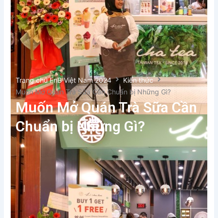
Trang chủ FnB Việt Nam 2024
Kiến thức
Muốn Mở Quán Trà Sữa Cần Chuẩn bị Những Gì?
Muốn Mở Quán Trà Sữa Cần
Chuẩn bị Những Gì?