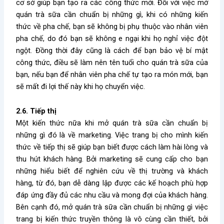
cơ sở giúp bạn tạo ra các công thức mới. Đối với việc mở
quán trà sữa cần chuẩn bị những gì, khi có những kiến
thức về pha chế, bạn sẽ không bị phụ thuộc vào nhân viên
pha chế, do đó bạn sẽ không e ngại khi họ nghỉ việc đột
ngột. Đồng thời đây cũng là cách để bạn bảo vệ bí mật
công thức, điều sẽ làm nên tên tuổi cho quán trà sữa của
bạn, nếu bạn để nhân viên pha chế tự tạo ra món mới, bạn
sẽ mất đi lợi thế này khi họ chuyển việc.
2.6. Tiếp thị
Một kiến thức nữa khi
mở quán trà sữa cần chuẩn bị
những gì
đó là về marketing. Việc trang bị cho mình kiến
thức về tiếp thị sẽ giúp bạn biết được cách làm hài lòng và
thu hút khách hàng. Bởi marketing sẽ cung cấp cho bạn
những hiểu biết để nghiên cứu về thị trường và khách
hàng, từ đó, bạn dễ dàng lập được các kế hoạch phù hợp
đáp ứng đầy đủ các nhu cầu và mong đợi của khách hàng.
Bên cạnh đó,
mở quán trà sữa cần chuẩn bị những gì
việc
trang bị kiến thức truyền thông là vô cùng cần thiết, bởi