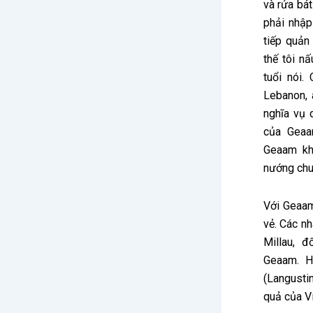
và rửa bát
phải nhập
tiếp quản
thế tôi n
tuổi nói.
Lebanon, 
nghĩa vụ 
của Geaa
Geaam kh
nướng chuy
Với Geaam
vẻ. Các n
Millau, 
Geaam. H
(Langusti
quả của V