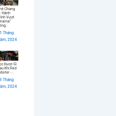
hè Chang
i: Hành
rình Vượt
Drama”
óng...
1 Tháng
ăm, 2024
ọc Được Gì
au Khi Red
obster -...
3 Tháng
ăm, 2024