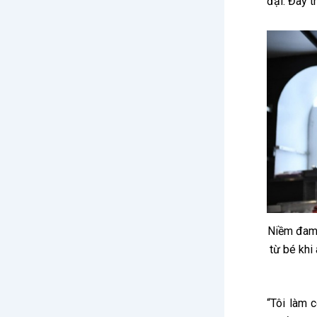
đại. Đây t
Niềm đam 
từ bé khi
“Tôi làm 