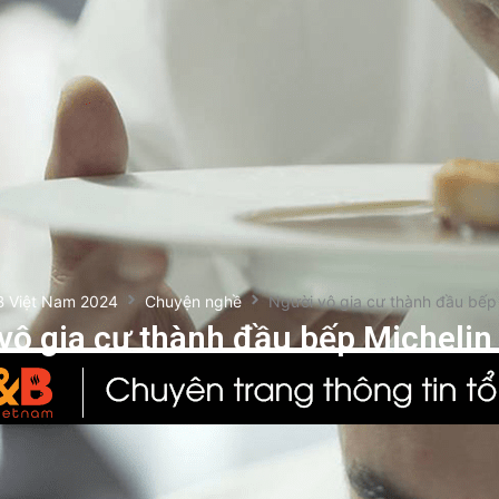
B Việt Nam 2024
Chuyện nghề
Người vô gia cư thành đầu bếp 
vô gia cư thành đầu bếp Michelin