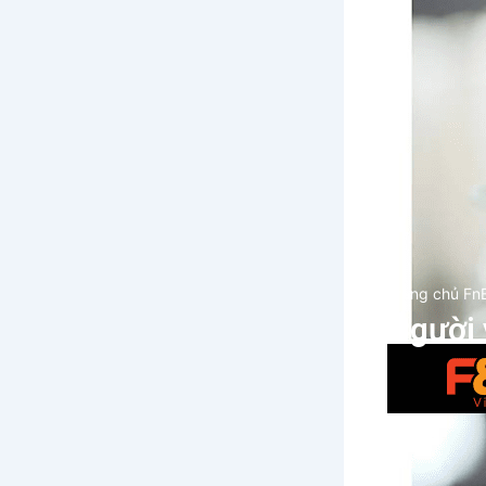
Trang chủ Fn
Người 