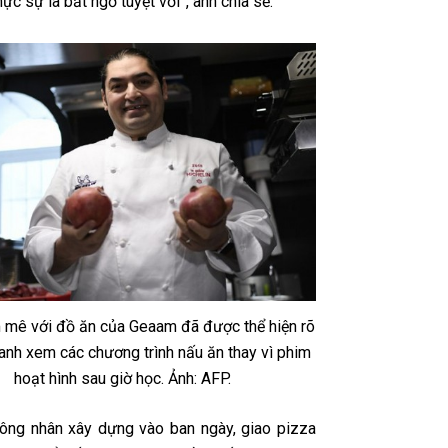
hực sự là bất ngờ tuyệt vời”, anh chia sẻ.
mê với đồ ăn của Geaam đã được thể hiện rõ
 anh xem các chương trình nấu ăn thay vì phim
hoạt hình sau giờ học. Ảnh: AFP.
công nhân xây dựng vào ban ngày, giao pizza