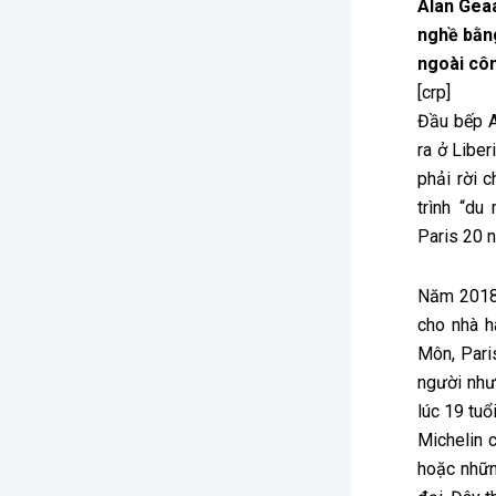
Alan Gea
nghề bằng
ngoài côn
[crp]
Đầu bếp A
ra ở Liber
phải rời 
trình “du
Paris 20 
Năm 2018,
cho nhà 
Môn, Paris
người như
lúc 19 tuổ
Michelin 
hoặc nhữn