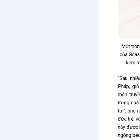
Một tron
của Geaa
kem mứ
“Sau nhi
Pháp, giờ
món truy
trưng của
tôi”, ông 
đứa trẻ, 
này được 
ngỗng béo