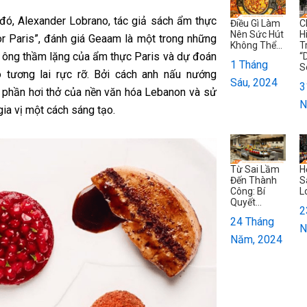
đó, Alexander Lobrano, tác giả sách ẩm thực
Điều Gì Làm
C
Nên Sức Hút
H
or Paris”, đánh giá Geaam là một trong những
Không Thể...
T
 ông thầm lặng của ẩm thực Paris và dự đoán
“
1 Tháng
S
 tương lai rực rỡ. Bởi cách anh nấu nướng
Sáu, 2024
3
phần hơi thở của nền văn hóa Lebanon và sử
N
ia vị một cách sáng tạo.
Từ Sai Lầm
H
Đến Thành
S
Công: Bí
L
Quyết...
2
24 Tháng
N
Năm, 2024