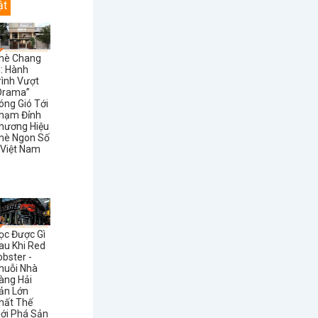
ật
hè Chang
i: Hành
rình Vượt
Drama”
óng Gió Tới
hạm Đỉnh
hương Hiệu
hè Ngon Số
 Việt Nam
ọc Được Gì
au Khi Red
obster -
huỗi Nhà
àng Hải
ản Lớn
hất Thế
iới Phá Sản