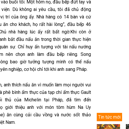
 vào buổi tối. Một hôm nọ, đầu bếp đứt tay và
 viện. Dù không ai yêu cầu, tôi đã chủ động
 vị trí của ông ấy. Nhà hàng có 14 bàn và cứ
ấu ăn cho khách, họ rất hài lòng”, đầu bếp 46
 Chủ nhà hàng lúc ấy rất bất ngờ.Khi còn ở
anh bắt đầu nấu ăn trong thời gian thực hiện
quân sự. Chỉ huy ấn tượng với tài nấu nướng
m nên chọn anh làm đầu bếp riêng. Song
ông bao giờ tưởng tượng mình có thể nấu
ên nghiệp, cơ hội chỉ tới khi anh sang Pháp.
, anh thích nấu ăn vì muốn làm mọi người vui
hà phê bình ẩm thực của tạp chí ẩm thực Gault
đối thủ của Michelin tại Pháp, đã tìm đến
ọ giới thiệu anh với món tôm hùm Na Uy
ne) ăn cùng cải cầu vồng và nước sốt thảo
Tin tức mới
iệt Nam.