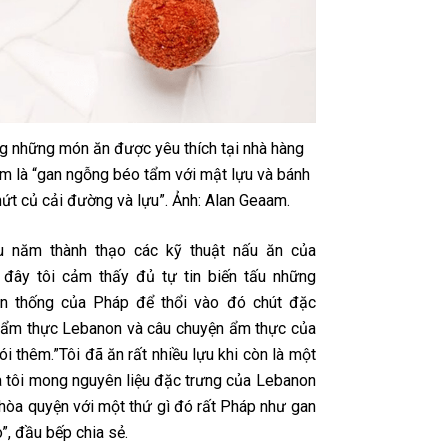
g những món ăn được yêu thích tại nhà hàng
m là “gan ngỗng béo tẩm với mật lựu và bánh
t củ cải đường và lựu”. Ảnh: Alan Geaam.
ều năm thành thạo các kỹ thuật nấu ăn của
 đây tôi cảm thấy đủ tự tin biến tấu những
ền thống của Pháp để thổi vào đó chút đặc
 ẩm thực Lebanon và câu chuyện ẩm thực của
nói thêm.”Tôi đã ăn rất nhiều lựu khi còn là một
và tôi mong nguyên liệu đặc trưng của Lebanon
hòa quyện với một thứ gì đó rất Pháp như gan
”, đầu bếp chia sẻ.