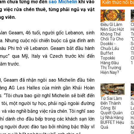
am chưa từng mơ đến
sao Michelin
khi vào
Kiến thức nổi b
 việc rửa chén thuê, từng phải ngủ vạ vật
g viên.
Điều Gì Làm
C
Nên Sức Hút
H
lan Geaam, 46 tuổi, người gốc Lebanon, sinh
Không Thể
T
Chối Từ Cho
“
ia. Nhưng cuộc nội chiến buộc cả gia đình anh
Dookki -
S
châu Phi trở về Lebanon. Geaam bắt đầu hành
Chuỗi Lẩu
C
Buffet
T
 mục” qua Mỹ, Italy và Czech trước khi đến
Topokki
C
Hàng Đầu
1
năm trước.
Thị Trường
Hiện Nay?
 Geaam đã nhận ngôi sao Michelin đầu tiên
hàng AG Les Halles của mình gần Khải Hoàn
. “Tôi chưa bao giờ nghĩ Michelin sẽ biết đến
Từ Sai Lầm
H
 tôi, một người tự học, phải ngủ ngoài đường
Đến Thành
S
Công: Bí
L
i và vào nghề bằng việc rửa chén. Tôi nghĩ sao
Quyết Quản
C
Lý Nhà Hàng
H
chỉ dành cho đầu bếp trong các khách sạn lớn
BUFFET Hiệu
S
g người được đào tạo bởi những bậc thầy vĩ
Quả
N
G