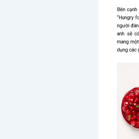
Bên cạnh 
“Hungry f
người đàn
anh sẽ có
mang một 
dụng các g