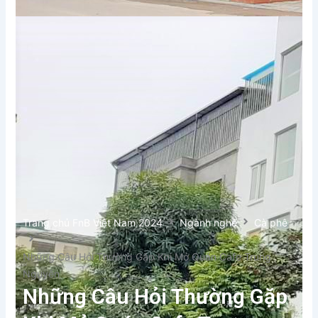
Trang chủ FnB Việt Nam 2024
Ngành nghề
Cà phê
Những Câu Hỏi Thường Gặp Khi Mở Quán Cafe Trung
Nguyên
Những Câu Hỏi Thường Gặp