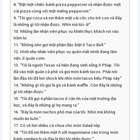
8. “Đặt một chiếc bánh pizza pepperoni và nhận được một
cái pizza cùng với một miếng pepperoni.”
9. “Tôi gọi coca và xin thêm một cái cốc cho trẻ con và đây
là những gì tôi nhận được. Nhìn mà tức á!”
10. Những lần nhân viên phục vụ khiến thực khách rơi vào
trầm tư.
11. “Không nên gọi một phần đặc biệt ở Taco Bell.”
12. Hình như nhân viên phục vụ quên mất mình đang làm
việc ở quán cơm.
13. “Tôi là người Texas và hiện đang sinh sống ở Pháp. Tôi
đã vào một quán cà phê và gọi món bánh tacos. Phải nói
lần đầu tôi đã hơi shock khi nhìn món tacos kiểu Pháp này.”
14. “Những gì tôi gọi là gà và bánh waffle. Còn đây là những
gì tôi nhận được.”
15. “Tôi đã gọi 4 phần tacos ở căn tin của một trường đại
học, và đây là những gì họ mang ra.”
16. “Đây là món nachos phô mai của tôi. Nhìn mà không
muốn ăn luôn.”
17. Có vẻ hơi nhiều cà chua cho món Salad này
18. “Tôi đã xin thêm một ít sốt mayonnaise vào trong món
bánh sandwich và đây là thứ tôi nhận được.”