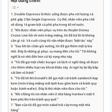
Nội dung chính
1. Double Espresso là thức uống được pha với lượng cà
phê gấp 2 lần Single Espresso. Cụ thể, nhân viên pha chế
sẽ dùng 14 gram bột cà phê pha trong 60 ml nước.
2. “Khi được nhân viên phục vụ trên du thuyền Disney
Cruise Line hỏi về món tráng miệng, tôi đã trả lời là không
cần gì cả. Và cuối cùng tôi vẫn nhận được ‘kiệt tác’ này.”
3. “Sau khi ăn chân giò nướng, tôi đã gọi thêm một ly bia
nhỏ. Đây là những gì phục vụ mang đến cho tôi.” Tôi không
nghĩ là nó nhỏ đến hơn cả kỳ vọng như này
4. “Tôi đã gọi một chiếc burger xà lách vì nghĩ rằng sẽ được
cho thêm nhiều loại rau khoái khẩu này. Ai ngờ họ lại lấy bắp
cải làm vỏ bánh.”
5. “Tôi đã tới McDonald’s để gọi một cái bánh sandwich kẹp
kem (món tráng miệng mát lạnh bao gồm kem và bánh quy
hoặc bánh wafer). Đây là thứ nhân viên đưa cho tôi.”
6. “Khi chồng tôi xin nhân viên ở nhà hàng Hardee’s một ít
kem phủ lên trên bánh quy quế.”
7. “Bạn của tôi đã gọi món salad trái cây trong một nhà
hàng”