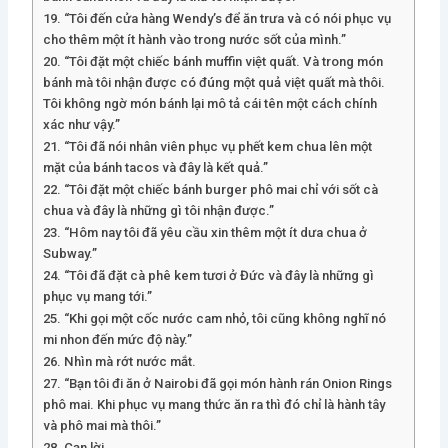
19. “Tôi đến cửa hàng Wendy’s để ăn trưa và có nói phục vụ
cho thêm một ít hành vào trong nước sốt của mình.”
20. “Tôi đặt một chiếc bánh muffin việt quất. Và trong món
bánh mà tôi nhận được có đúng một quả việt quất mà thôi.
Tôi không ngờ món bánh lại mô tả cái tên một cách chính
xác như vậy.”
21. “Tôi đã nói nhân viên phục vụ phết kem chua lên một
mặt của bánh tacos và đây là kết quả.”
22. “Tôi đặt một chiếc bánh burger phô mai chỉ với sốt cà
chua và đây là những gì tôi nhận được.”
23. “Hôm nay tôi đã yêu cầu xin thêm một ít dưa chua ở
Subway.”
24. “Tôi đã đặt cà phê kem tươi ở Đức và đây là những gì
phục vụ mang tới.”
25. “Khi gọi một cốc nước cam nhỏ, tôi cũng không nghĩ nó
mi nhon đến mức độ này.”
26. Nhìn mà rớt nước mắt.
27. “Bạn tôi đi ăn ở Nairobi đã gọi món hành rán Onion Rings
phô mai. Khi phục vụ mang thức ăn ra thì đó chỉ là hành tây
và phô mai mà thôi.”
28. Cạn lời.