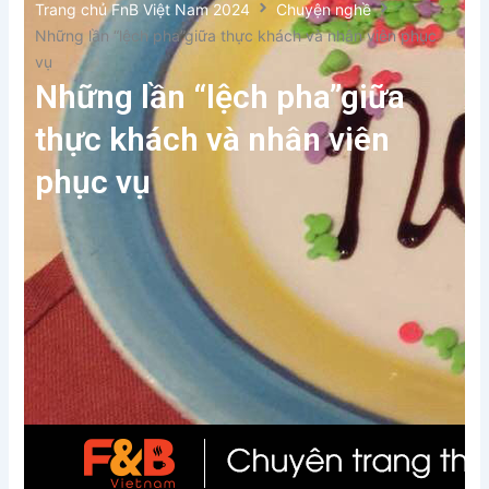
Trang chủ FnB Việt Nam 2024
Chuyện nghề
Những lần “lệch pha”giữa thực khách và nhân viên phục
vụ
Những lần “lệch pha”giữa
thực khách và nhân viên
phục vụ