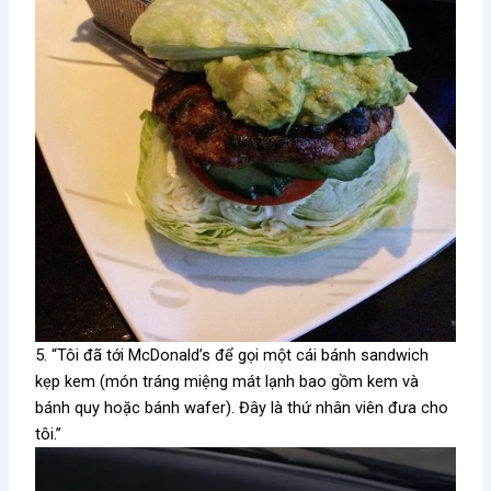
5. “Tôi đã tới McDonald’s để gọi một cái bánh sandwich
kẹp kem (món tráng miệng mát lạnh bao gồm kem và
bánh quy hoặc bánh wafer). Đây là thứ nhân viên đưa cho
tôi.”