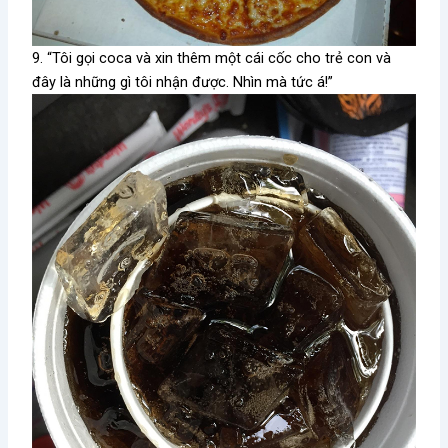
9. “Tôi gọi coca và xin thêm một cái cốc cho trẻ con và
đây là những gì tôi nhận được. Nhìn mà tức á!”