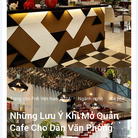
Trang chủ FnB Việt Nam 2024
Ngành nghề
Cà phê
Những Lưu Ý Khi Mở Quán Cafe Cho Dân Văn Phòng
Những Lưu Ý Khi Mở Quán
Cafe Cho Dân Văn Phòng