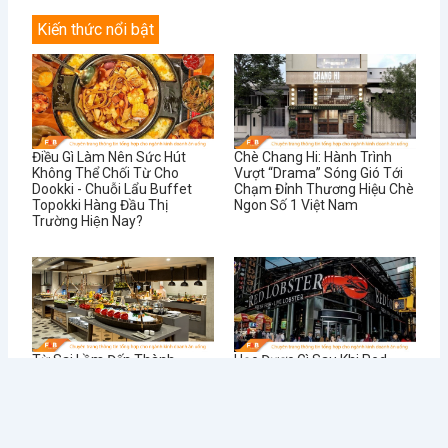
Kiến thức nổi bật
Điều Gì Làm Nên Sức Hút
Chè Chang Hi: Hành Trình
Không Thể Chối Từ Cho
Vượt “Drama” Sóng Gió Tới
Dookki - Chuỗi Lẩu Buffet
Chạm Đỉnh Thương Hiệu Chè
Topokki Hàng Đầu Thị
Ngon Số 1 Việt Nam
Trường Hiện Nay?
Từ Sai Lầm Đến Thành
Học Được Gì Sau Khi Red
Công: Bí Quyết Quản Lý Nhà
Lobster - Chuỗi Nhà Hàng
Hàng BUFFET Hiệu Quả
Hải Sản Lớn Nhất Thế Giới
Phá Sản