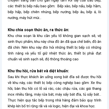
chuyển sang bàn chờ gần ngay tầm với tay của đầu bếp,
các thiết bị bếp nấu bao gồm: Bếp xào, bếp nấu, bếp hầm,
bếp hấp, bếp chiên nhúng, bếp nướng, bếp âu, bếp á, lò
nướng, máy hút mùi…
Khu chia soạn thức ăn, ra thức ăn:
Khu chia soạn là khu cần yếu tố không gian sạch sẽ, vệ
sinh thực phẩm, khu này chia đồ ăn đã qua chế biến, đồ ăn
đã chín. Nên khu này đòi hỏi những thiết bị bếp có những
tính năng và yếu tố giữ nhiệt thức ăn, thiết bị phải đạt
chuẩn vệ sinh sạch sẽ, độ thông thoáng cao
Khu thu hồi, rửa bát và diệt khuẩn:
Sau khi thực khách ăn uống xong bát đĩa sẽ được thu hồi
về khu này, các thiết bị bếp công nghiệp bao gồm: Xe thu
hồi, bàn thu hồi có lỗ xả rác, các chậu rửa, các giá thang
inox nhiều tầng, máy rửa bát, máy sấy bát đĩa, tủ sấy bát…
Thực hiện quy tắc bếp trong nhà hàng đảm bảo quy trình
khép kín bố trí rộng rãi và và logic, hiện đại và khoa học.