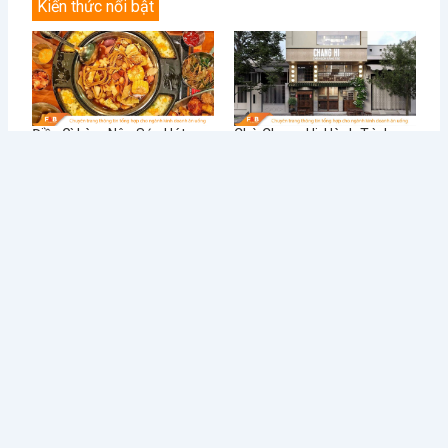
Kiến thức nổi bật
Điều Gì Làm Nên Sức Hút
Chè Chang Hi: Hành Trình
Không Thể Chối Từ Cho
Vượt “Drama” Sóng Gió Tới
Dookki - Chuỗi Lẩu Buffet
Chạm Đỉnh Thương Hiệu Chè
Topokki Hàng Đầu Thị
Ngon Số 1 Việt Nam
Trường Hiện Nay?
Từ Sai Lầm Đến Thành
Học Được Gì Sau Khi Red
Công: Bí Quyết Quản Lý Nhà
Lobster - Chuỗi Nhà Hàng
Hàng BUFFET Hiệu Quả
Hải Sản Lớn Nhất Thế Giới
Phá Sản
Tin tức mới