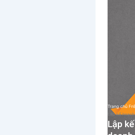
Trang chủ Fn
Lập kế hoạch
Lập kế