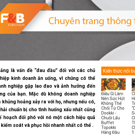
ảng là vấn đề “đau đầu” đối với các chủ
Kiến thức nổi b
hiệp kinh doanh ăn uống, vì chúng có thể
anh nghiệp gặp lao đao và ảnh hưởng đến
ng của bạn. Mặc dù không doanh nghiệp
Điều Gì Làm
C
Nên Sức Hút
H
 khủng hoảng xảy ra với họ, nhưng nếu có,
Không Thể
T
Chối Từ Cho
“
hải chuẩn bị cho tình huống xấu nhất cũng
Dookki -
S
ế hoạch đối phó với nó một cách hiệu quả
Chuỗi Lẩu
C
Buffet
T
 kiểm soát và phục hồi nhanh nhất có thể .
Topokki
C
Hàng Đầu
1