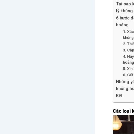
Tại sao 
lý khủng
6 bước đ
hoảng
1. Xác
khủng
2. Thi
3. Cập
4. Hãy
hoảng
5. Xin
6. Giữ
Những yế
khủng h
Kết
Các loại 