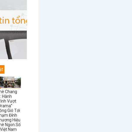
ật
hè Chang
i: Hành
rình Vượt
Drama”
óng Gió Tới
hạm Đỉnh
hương Hiệu
hè Ngon Số
 Việt Nam