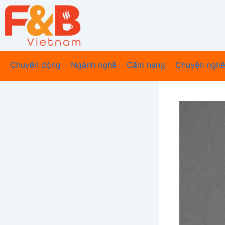
Nhảy
tới
nội
dung
Chuyển động
Ngành nghề
Cẩm nang
Chuyện nghề