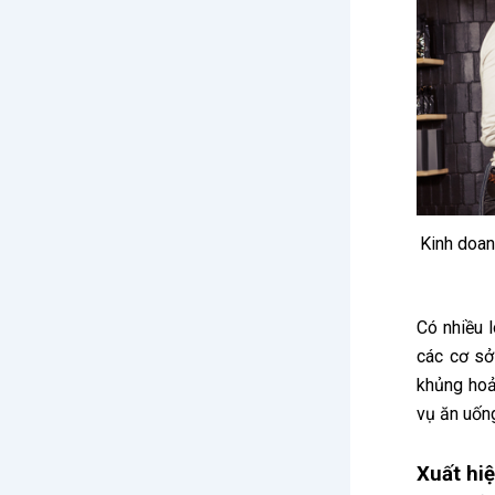
Kinh doan
Có nhiều l
các cơ sở
khủng hoả
vụ ăn uốn
Xuất hiệ