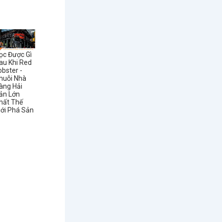
ọc Được Gì
au Khi Red
obster -
huỗi Nhà
àng Hải
ản Lớn
hất Thế
iới Phá Sản