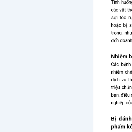
Tình huốn
các vật t
sợi tóc 
hoặc bị 
trọng, nh
đến doanh
Nhiễm b
Các bệnh
nhiễm ch
dịch vụ t
triệu chứ
bạn, điều
nghiệp củ
Bị đánh
phẩm k