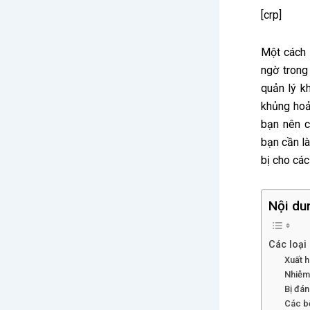
[crp]
Một cách 
ngờ trong
quản lý k
khủng hoả
bạn nên 
bạn cần l
bị cho các
Nội du
Các loại
Xuất h
Nhiễm
Bị đán
Các b