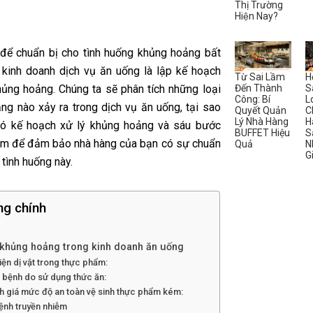
Thị Trường
Hiện Nay?
để chuẩn bị cho tình huống khủng hoảng bất
 kinh doanh dịch vụ ăn uống là lập kế hoạch
Từ Sai Lầm
H
Đến Thành
S
hủng hoảng. Chúng ta sẽ phân tích những loại
Công: Bí
L
ng nào xảy ra trong dịch vụ ăn uống, tại sao
Quyết Quản
C
Lý Nhà Hàng
H
có kế hoạch xử lý khủng hoảng và sáu bước
BUFFET Hiệu
S
àm để đảm bảo nhà hàng của bạn có sự chuẩn
Quả
N
G
 tình huống này.
ng chính
 khủng hoảng trong kinh doanh ăn uống
iện dị vật trong thực phẩm:
 bệnh do sử dụng thức ăn:
h giá mức độ an toàn vệ sinh thực phẩm kém:
ệnh truyền nhiễm