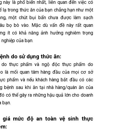
g này là phổ biến nhất, liên quan đến việc có
hể lạ trong thức ăn của bạn chẳng hạn như một
rụng, một chút bụi bẩn chưa được làm sạch
sâu bọ bò vào. Mặc dù vấn đề này rất quan
ưng ít có khả năng ảnh hưởng nghiêm trọng
 nghiệp của bạn.
ệnh do sử dụng thức ăn:
 do thực phẩm và ngộ độc thực phẩm do
éo là mối quan tâm hàng đầu của mọi cơ sở
hực phẩm và nếu khách hàng bắt đầu có các
ng bệnh sau khi ăn tại nhà hàng/quán ăn của
 đó có thể gây ra những hậu quả lớn cho doanh
a bạn.
 giá mức độ an toàn vệ sinh thực
ém: