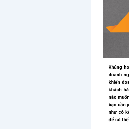
Khủng ho
doanh ng
khiến do
khách hà
nào muốn
bạn cần p
như có k
để có thể