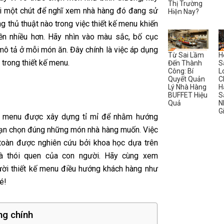
Thị Trường
ại một chút để nghĩ xem nhà hàng đó đang sử
Hiện Nay?
 thủ thuật nào trong việc thiết kế menu khiến
iền nhiều hơn. Hãy nhìn vào màu sắc, bố cục
mô tả ở mỗi món ăn. Đây chính là việc áp dụng
Từ Sai Lầm
H
 trong thiết kế menu.
Đến Thành
S
Công: Bí
L
Quyết Quản
C
Lý Nhà Hàng
H
BUFFET Hiệu
S
Quả
N
G
c menu được xây dựng tỉ mỉ để nhằm hướng
ạn chọn đúng những món nhà hàng muốn. Việc
toàn được nghiên cứu bởi khoa học dựa trên
và thói quen của con người. Hãy cùng xem
ời thiết kế menu điều hướng khách hàng như
é!
ng chính