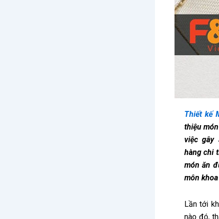
Thiết kế
thiệu món
việc gây
hàng chi 
món ăn đư
môn khoa 
Lần tới k
nào đó, t