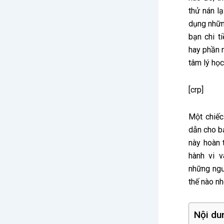
thử nán l
dụng những
bạn chi t
hay phần 
tâm lý học
[crp]
Một chiế
dẫn cho b
này hoàn 
hành vi 
những ngư
thế nào nh
Nội du