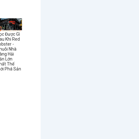
ọc Được Gì
au Khi Red
obster -
huỗi Nhà
àng Hải
ản Lớn
hất Thế
iới Phá Sản