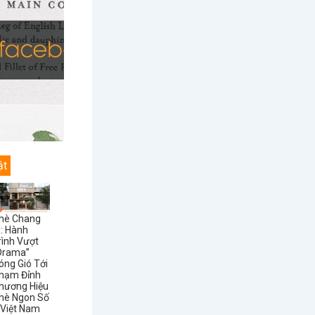
ật
hè Chang
i: Hành
rình Vượt
Drama”
óng Gió Tới
hạm Đỉnh
hương Hiệu
hè Ngon Số
 Việt Nam