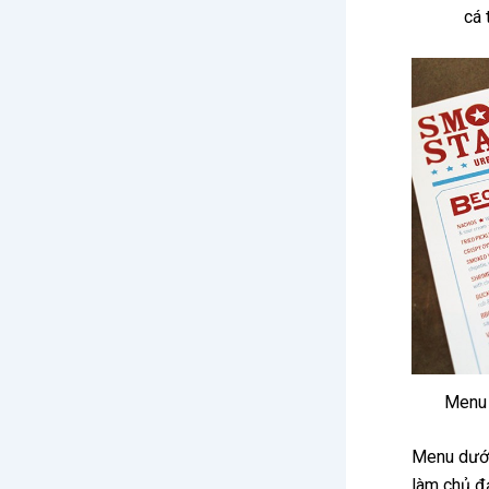
cá 
Menu 
Menu dưới
làm chủ đ