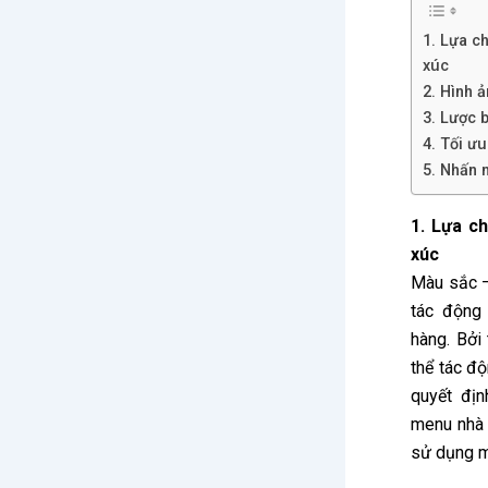
1. Lựa c
xúc
2. Hình 
3. Lược b
4. Tối ư
5. Nhấn 
1. Lựa c
xúc
Màu sắc –
tác động
hàng. Bởi
thể tác đ
quyết địn
menu nhà 
sử dụng m