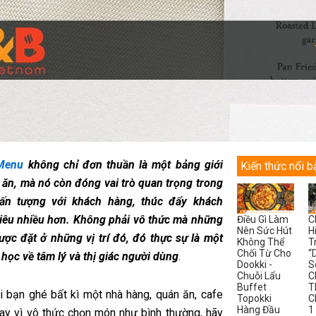
 Menu
không chỉ đơn thuần là một bảng giới
Kiến thức nổi b
 ăn, mà nó còn đóng vai trò quan trọng trong
 ấn tượng với khách hàng, thúc đẩy khách
tiêu nhiều hơn. Không phải vô thức mà những
Điều Gì Làm
C
Nên Sức Hút
H
ợc đặt ở những vị trí đó, đó thực sự là một
Không Thể
T
Chối Từ Cho
“
học về tâm lý và thị giác người dùng
.
Dookki -
S
Chuỗi Lẩu
C
Buffet
T
hi bạn ghé bất kì một nhà hàng, quán ăn, cafe
Topokki
C
Hàng Đầu
1
hay vì vô thức chọn món như bình thường, hãy