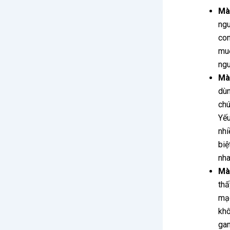
Màu
ng
co
mu
ngu
Mà
dù
chú
Yếu
nhi
biệ
nha
Mà
thấ
mạ
kh
gam