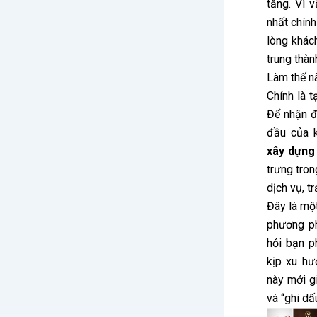
tăng. Vì 
nhất chính
lòng khác
trung thàn
Làm thế n
Chính là 
Để nhận đ
đầu của 
xây dựng
trưng tro
dịch vụ, t
Đây là mộ
phương ph
hỏi bạn p
kịp xu hư
này mới g
và “ghi dấ