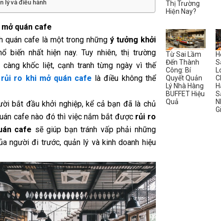
n lý và điều hành
Thị Trường
Hiện Nay?
i mở quán cafe
h quán cafe là một trong những
ý tưởng khởi
ổ biến nhất hiện nay. Tuy nhiên, thị trường
Từ Sai Lầm
H
Đến Thành
S
 càng khốc liệt, cạnh tranh từng ngày vì thế
Công: Bí
L
,
rủi ro khi mở quán cafe
là điều không thể
Quyết Quản
C
Lý Nhà Hàng
H
.
BUFFET Hiệu
S
Quả
N
ười bắt đầu khởi nghiệp, kể cả bạn đã là chủ
G
uán cafe nào đó thì việc nắm bắt được
rủi ro
uán cafe
sẽ giúp bạn tránh vấp phải những
ủa người đi trước, quản lý và kinh doanh hiệu