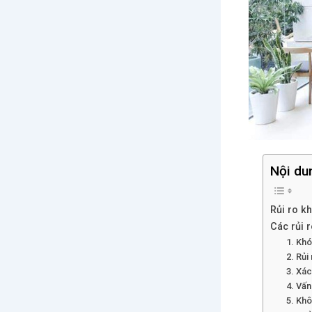
Nội du
Rủi ro k
Các rủi 
1. Khó
2. Rủi
3. Xác
4. Vấn
5. Khô