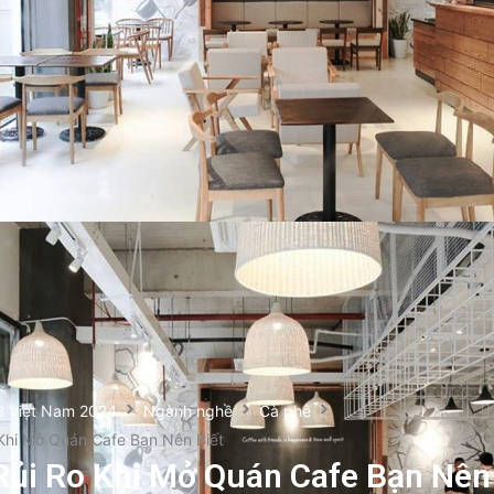
B Việt Nam 2024
Ngành nghề
Cà phê
Khi Mở Quán Cafe Bạn Nên Biết
Rủi Ro Khi Mở Quán Cafe Bạn Nên