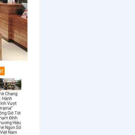
ật
hè Chang
i: Hành
rình Vượt
Drama”
óng Gió Tới
hạm Đỉnh
hương Hiệu
hè Ngon Số
 Việt Nam