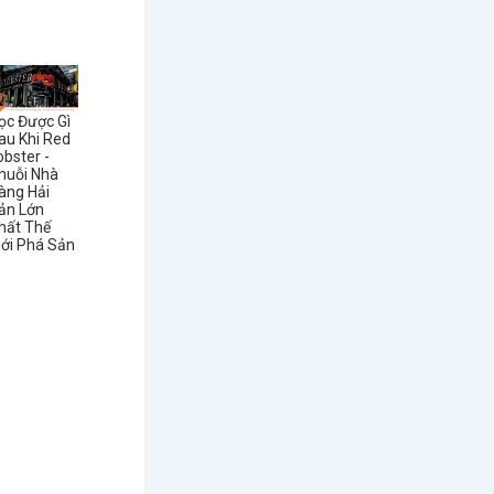
ọc Được Gì
au Khi Red
obster -
huỗi Nhà
àng Hải
ản Lớn
hất Thế
iới Phá Sản