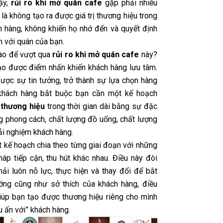
vậy,
rủi ro khi mở quán cafe
gặp phải nhiều
 là không tạo ra được giá trị thương hiệu trong
h hàng, không khiến họ nhớ đến và quyết định
h với quán của bạn.
ào để vượt qua
rủi ro khi mở quán cafe
này?
tạo được điểm nhấn khiến khách hàng lưu tâm.
ược sự tin tưởng, trở thành sự lựa chọn hàng
khách hàng bắt buộc bạn cần một kế hoạch
 thương hiệu
trong thời gian dài bằng sự đặc
ng phong cách, chất lượng đồ uống, chất lượng
rải nghiệm khách hàng.
t kế hoạch chia theo từng giai đoạn với những
áp tiếp cận, thu hút khác nhau. Điều này đòi
hải luôn nỗ lực, thực hiện và thay đổi để bắt
ớng cũng như sở thích của khách hàng, điều
iúp bạn tạo được thương hiệu riêng cho mình
u ấn với” khách hàng.