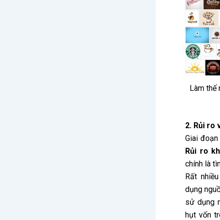
Làm thế 
2. Rủi ro 
Giai đoạn
Rủi ro k
chính là t
Rất nhiề
dụng ngu
sử dụng r
hụt vốn t