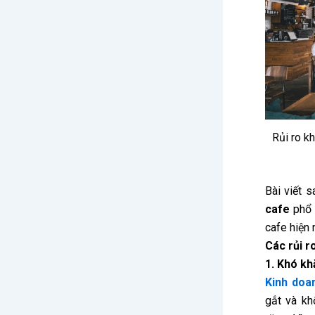
Rủi ro k
Bài viết 
cafe
phổ 
cafe hiện 
Các rủi r
1. Khó kh
Kinh doa
gắt và kh