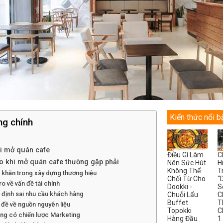
Kiến thức nổi b
ng chính
hi mở quán cafe
Điều Gì Làm
C
ro khi mở quán cafe thường gặp phải
Nên Sức Hút
H
Không Thể
T
 khăn trong xây dựng thương hiệu
Chối Từ Cho
“
 ro về vấn đề tài chính
Dookki -
S
 định sai nhu cầu khách hàng
Chuỗi Lẩu
C
Buffet
T
 đề về nguồn nguyên liệu
Topokki
C
ng có chiến lược Marketing
Hàng Đầu
1