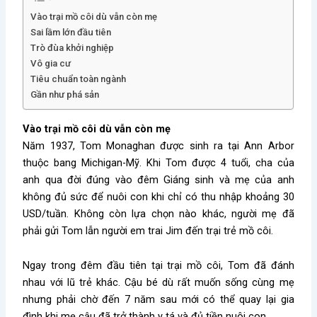
Vào trại mồ côi dù vẫn còn mẹ
Sai lầm lớn đầu tiên
Trò đùa khởi nghiệp
Vô gia cư
Tiêu chuẩn toàn ngành
Gần như phá sản
Vào trại mồ côi dù vẫn còn mẹ
Năm 1937, Tom Monaghan được sinh ra tại Ann Arbor
thuộc bang Michigan-Mỹ. Khi Tom được 4 tuổi, cha của
anh qua đời đúng vào đêm Giáng sinh và mẹ của anh
không đủ sức để nuôi con khi chỉ có thu nhập khoảng 30
USD/tuần. Không còn lựa chọn nào khác, người mẹ đã
phải gửi Tom lẫn người em trai Jim đến trại trẻ mồ côi.
Ngay trong đêm đầu tiên tại trại mồ côi, Tom đã đánh
nhau với lũ trẻ khác. Cậu bé dù rất muốn sống cùng mẹ
nhưng phải chờ đến 7 năm sau mới có thể quay lại gia
đình khi mẹ cậu đã trở thành y tá và đủ tiền nuôi con.