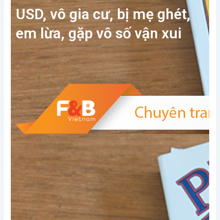
USD, vô gia cư, bị mẹ ghét,
em lừa, gặp vô số vận xui