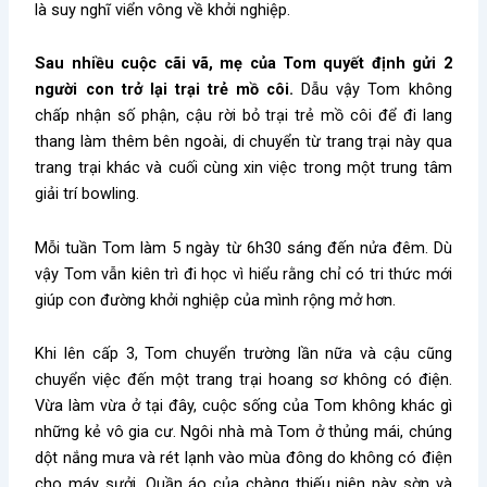
là suy nghĩ viển vông về khởi nghiệp.
Sau nhiều cuộc cãi vã, mẹ của Tom quyết định gửi 2
người con trở lại trại trẻ mồ côi.
Dẫu vậy Tom không
chấp nhận số phận, cậu rời bỏ trại trẻ mồ côi để đi lang
thang làm thêm bên ngoài, di chuyển từ trang trại này qua
trang trại khác và cuối cùng xin việc trong một trung tâm
giải trí bowling.
Mỗi tuần Tom làm 5 ngày từ 6h30 sáng đến nửa đêm. Dù
vậy Tom vẫn kiên trì đi học vì hiểu rằng chỉ có tri thức mới
giúp con đường khởi nghiệp của mình rộng mở hơn.
Khi lên cấp 3, Tom chuyển trường lần nữa và cậu cũng
chuyển việc đến một trang trại hoang sơ không có điện.
Vừa làm vừa ở tại đây, cuộc sống của Tom không khác gì
những kẻ vô gia cư. Ngôi nhà mà Tom ở thủng mái, chúng
dột nắng mưa và rét lạnh vào mùa đông do không có điện
cho máy sưởi. Quần áo của chàng thiếu niên này sờn và