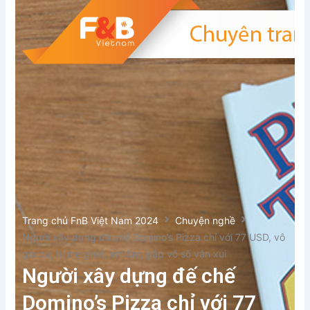
Trang chủ FnB Việt Nam 2024
Chuyện nghề
Người xây dựng đế chế Domino’s Pizza chỉ với 77 USD, vô
gia cư, bị mẹ ghét, em lừa, gặp vô số vận xui
Người xây dựng đế chế
Domino’s Pizza chỉ với 77