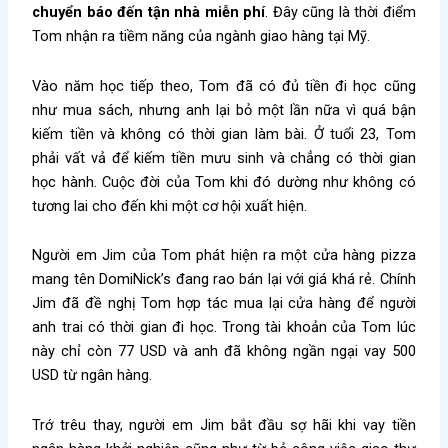
chuyển báo đến tận nhà miễn phí
. Đây cũng là thời điểm
Tom nhận ra tiềm năng của ngành giao hàng tại Mỹ.
Vào năm học tiếp theo, Tom đã có đủ tiền đi học cũng
như mua sách, nhưng anh lại bỏ một lần nữa vì quá bận
kiếm tiền và không có thời gian làm bài. Ở tuổi 23, Tom
phải vất vả để kiếm tiền mưu sinh và chẳng có thời gian
học hành. Cuộc đời của Tom khi đó dường như không có
tương lai cho đến khi một cơ hội xuất hiện.
Người em Jim của Tom phát hiện ra một cửa hàng pizza
mang tên DomiNick’s đang rao bán lại với giá khá rẻ. Chính
Jim đã đề nghị Tom hợp tác mua lại cửa hàng để người
anh trai có thời gian đi học. Trong tài khoản của Tom lúc
này chỉ còn 77 USD và anh đã không ngần ngại vay 500
USD từ ngân hàng.
Trớ trêu thay, người em Jim bắt đầu sợ hãi khi vay tiền