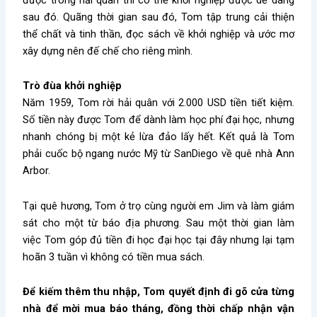
sau đó. Quãng thời gian sau đó, Tom tập trung cải thiện
thể chất và tinh thần, đọc sách về khởi nghiệp và ước mơ
xây dựng nên đế chế cho riêng mình.
Trò đùa khởi nghiệp
Năm 1959, Tom rời hải quân với 2.000 USD tiền tiết kiệm.
Số tiền này được Tom để dành làm học phí đại học, nhưng
nhanh chóng bị một kẻ lừa đảo lấy hết. Kết quả là Tom
phải cuốc bộ ngang nước Mỹ từ SanDiego về quê nhà Ann
Arbor.
Tại quê hương, Tom ở trọ cùng người em Jim và làm giám
sát cho một từ báo địa phương. Sau một thời gian làm
việc Tom góp đủ tiền đi học đại học tại đây nhưng lại tạm
hoãn 3 tuần vì không có tiền mua sách.
Để kiếm thêm thu nhập, Tom quyết định đi gõ cửa từng
nhà để mời mua báo tháng, đồng thời chấp nhận vận