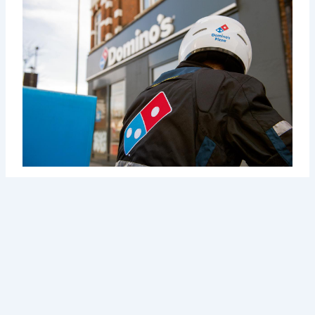
Chưa đầy 1 năm sau, ngân hàng buộc phải trao lại quyền
điều hành cho Tom. Tình hình vô cùng căng thẳng khi các
chi nhánh nhượng quyền kiện Tom, còn nhà cung cấp thì bị
nợ tiền hàng nhiều tháng. Tom thuyết phục họ rằng ông
chỉ cần tiền ăn và thuê nhà để tiếp tục mở cửa hàng trả nợ
là đủ.
May mắn thay chỉ 1 năm sau Tom đã trả nợ được hết và