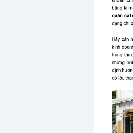
khoản chi
bằng là m
quán caf
dạng chi p
Hãy cân n
kinh doan
trung tâm,
những nơi
định hướn
có lời, th