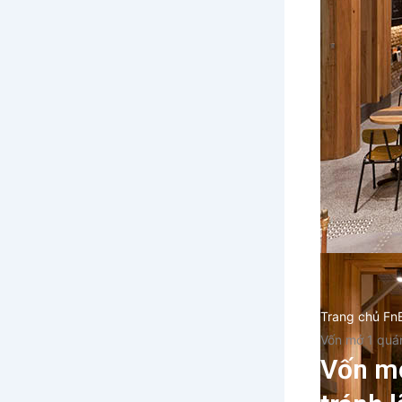
Trang chủ Fn
Vốn mở 1 quán
Vốn mở