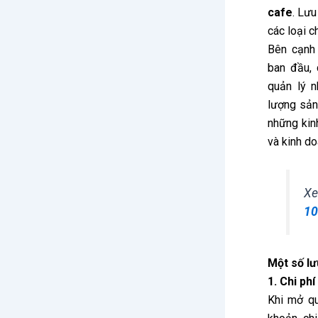
cafe
. Lưu
các loại c
Bên cạnh 
ban đầu, 
quản lý 
lượng sản
những kin
và kinh d
Xe
10
Một số lư
1. Chi ph
Khi mở qu