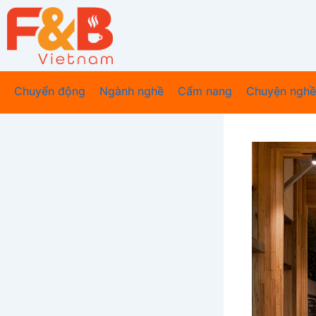
Nhảy
tới
nội
dung
Chuyển động
Ngành nghề
Cẩm nang
Chuyện nghề