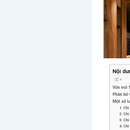
Nội du
Vốn mở 1
Phân bố 
Một số l
1. Chi
2. Chi
3. Chi
4. Chi