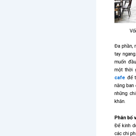
Vố
Đa phần, 
tay ngang
muốn đầu
một thời
cafe
để t
năng ban 
những chi
khăn.
Phân bố 
Để kinh d
các chi ph