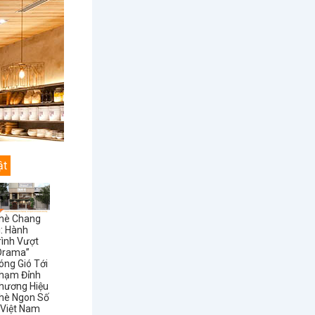
ật
hè Chang
i: Hành
rình Vượt
Drama”
óng Gió Tới
hạm Đỉnh
hương Hiệu
hè Ngon Số
 Việt Nam