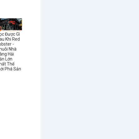
ọc Được Gì
au Khi Red
obster -
huỗi Nhà
àng Hải
ản Lớn
hất Thế
iới Phá Sản