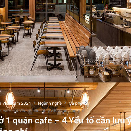
B Việt Nam 2024
Ngành nghề
Cà phê
 cafe – 4 Yếu tố cần lưu ý để tránh lãng phí
 1 quán cafe – 4 Yếu tố cần lưu 