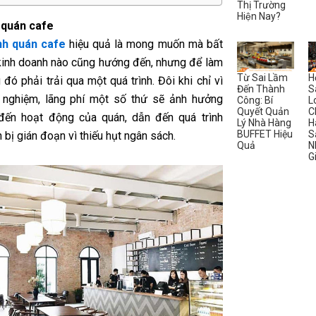
Thị Trường
Hiện Nay?
 quán cafe
nh quán cafe
hiệu quả là mong muốn mà bất
kinh doanh nào cũng hướng đến, nhưng để làm
Từ Sai Lầm
H
đó phải trải qua một quá trình. Đôi khi chỉ vì
Đến Thành
S
h nghiệm, lãng phí một số thứ sẽ ảnh hưởng
Công: Bí
L
Quyết Quản
C
 đến hoạt động của quán, dẫn đến quá trình
Lý Nhà Hàng
H
BUFFET Hiệu
S
 bị gián đoạn vì thiếu hụt ngân sách.
Quả
N
G