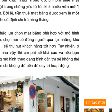
 phí khác nhau. Trong đó, chi phí thuê mặt
ột trong những yếu tố tốn khá nhiều
vốn mở 1
e
. Bởi lẽ, tiền thuê mặt bằng được xem là một
hí cố định chi trả hàng tháng.
hắc lựa chọn mặt bằng phù hợp với mô hình
h, chọn nơi có đông người qua lại, những khu
… sẽ thu hút khách hàng tốt hơn. Tuy nhiên, ở
 như vậy thì chi phí sẽ khá cao và nếu bạn
g mô hình theo dạng bình dân thì sẽ không thể
ậm chí không đủ tiền để duy trì hoạt động.
Tin tức mới