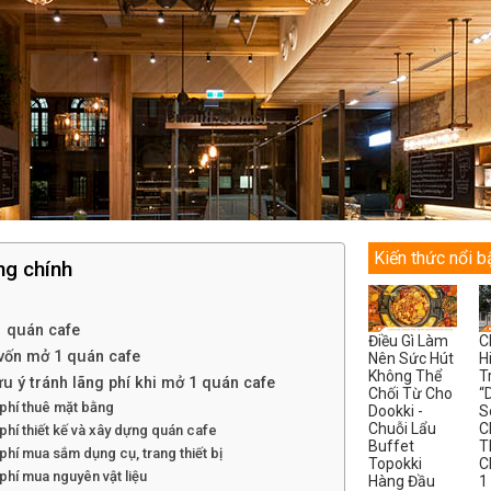
Kiến thức nổi b
ng chính
 quán cafe
Điều Gì Làm
C
vốn mở 1 quán cafe
Nên Sức Hút
H
Không Thể
T
ưu ý tránh lãng phí khi mở 1 quán cafe
Chối Từ Cho
“
 phí thuê mặt bằng
Dookki -
S
Chuỗi Lẩu
C
 phí thiết kế và xây dựng quán cafe
Buffet
T
 phí mua sắm dụng cụ, trang thiết bị
Topokki
C
 phí mua nguyên vật liệu
Hàng Đầu
1