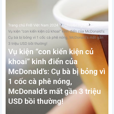
Trang chủ FnB Việt Nam 2024
Chuyện nghề
Vụ kiện “con kiến kiện củ khoai” kinh điển của McDonald’s:
Cụ bà bị bỏng vì 1 cốc cà phê nóng, McDonald’s mất gần
3 triệu USD bồi thường!
Vụ kiện “con kiến kiện củ
khoai” kinh điển của
McDonald’s: Cụ bà bị bỏng vì
1 cốc cà phê nóng,
McDonald’s mất gần 3 triệu
USD bồi thường!