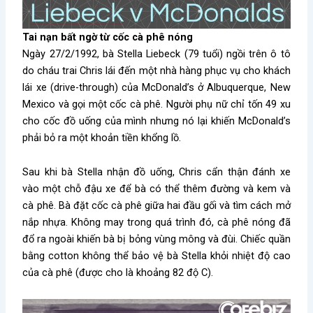
Tai nạn bất ngờ từ cốc cà phê nóng
Ngày 27/2/1992, bà Stella Liebeck (79 tuổi) ngồi trên ô tô
do cháu trai Chris lái đến một nhà hàng phục vụ cho khách
lái xe (drive-through) của McDonald’s ở Albuquerque, New
Mexico và gọi một cốc cà phê. Người phụ nữ chỉ tốn 49 xu
cho cốc đồ uống của mình nhưng nó lại khiến McDonald’s
phải bỏ ra một khoản tiền khổng lồ.
Sau khi bà Stella nhận đồ uống, Chris cẩn thận đánh xe
vào một chỗ đậu xe để bà có thể thêm đường và kem và
cà phê. Bà đặt cốc cà phê giữa hai đầu gối và tìm cách mở
nắp nhựa. Không may trong quá trình đó, cà phê nóng đã
đổ ra ngoài khiến bà bị bỏng vùng mông và đùi. Chiếc quần
bằng cotton không thể bảo vệ bà Stella khỏi nhiệt độ cao
của cà phê (được cho là khoảng 82 độ C).