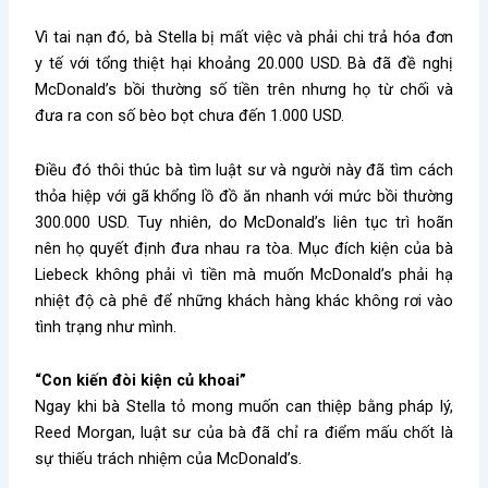
Vì tai nạn đó, bà Stella bị mất việc và phải chi trả hóa đơn
y tế với tổng thiệt hại khoảng 20.000 USD. Bà đã đề nghị
McDonald’s bồi thường số tiền trên nhưng họ từ chối và
đưa ra con số bèo bọt chưa đến 1.000 USD.
Điều đó thôi thúc bà tìm luật sư và người này đã tìm cách
thỏa hiệp với gã khổng lồ đồ ăn nhanh với mức bồi thường
300.000 USD. Tuy nhiên, do McDonald’s liên tục trì hoãn
nên họ quyết định đưa nhau ra tòa. Mục đích kiện của bà
Liebeck không phải vì tiền mà muốn McDonald’s phải hạ
nhiệt độ cà phê để những khách hàng khác không rơi vào
tình trạng như mình.
“Con kiến đòi kiện củ khoai”
Ngay khi bà Stella tỏ mong muốn can thiệp bằng pháp lý,
Reed Morgan, luật sư của bà đã chỉ ra điểm mấu chốt là
sự thiếu trách nhiệm của McDonald’s.