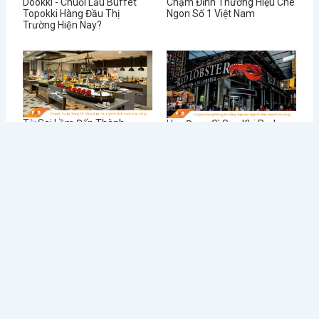
Dookki - Chuỗi Lẩu Buffet
Chạm Đỉnh Thương Hiệu Chè
Topokki Hàng Đầu Thị
Ngon Số 1 Việt Nam
Trường Hiện Nay?
Từ Sai Lầm Đến Thành
Học Được Gì Sau Khi Red
Công: Bí Quyết Quản Lý Nhà
Lobster - Chuỗi Nhà Hàng
Hàng BUFFET Hiệu Quả
Hải Sản Lớn Nhất Thế Giới
Phá Sản
Tin tức mới
Điều Gì Làm Nên Sức Hút
Chè Chang Hi: Hành Trình
Không Thể...
Vượt “Drama” Sóng...
1 Tháng Sáu, 2024
31 Tháng Năm, 2024