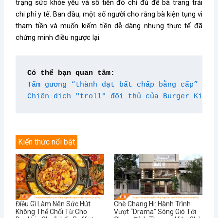
trạng sức khỏe yếu và số tiền đó chỉ đủ để bà trang trải
chi phí y tế. Ban đầu, một số người cho rằng bà kiện tụng vì
tham tiền và muốn kiếm tiền dễ dàng nhưng thực tế đã
chứng minh điều ngược lại.
Có thể bạn quan tâm:
Tấm gương “thành đạt bất chấp bằng cấp” Dav
Chiến dịch "troll" đối thủ của Burger King
Kiến thức nổi bật
Điều Gì Làm Nên Sức Hút
Chè Chang Hi: Hành Trình
Không Thể Chối Từ Cho
Vượt “Drama” Sóng Gió Tới