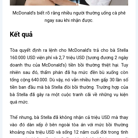
McDonald’s biết rõ rằng nhiều người thường uống cà phê
ngay sau khi nhận được.
Kết quả
Tòa quyết định ra lệnh cho McDonald’s trả cho bà Stella
160.000 USD viện phí và 2,7 triệu USD (tương đương 2 ngày
doanh thu của McDonald’s) tiền bồi thường thiệt hại. Tuy
nhiên sau đó, thẩm phán đã hạ mức đền bù xuống còn
tổng cộng 640.000. Dù vậy, nó vẫn nhiều hơn gấp 30 lần số
tiền ban đầu mà bà Stella đòi bồi thường. Trường hợp của
bà Stella đã gây ra một cuộc tranh cãi về những vụ kiện
quá mức.
Thế nhưng, bà Stella đã không nhận cả triệu USD mà thay
vào đó dàn xếp ở bên ngoài tòa án với mức bồi thường
khoảng nửa triệu USD và sống 12 năm cuối đời trong tình