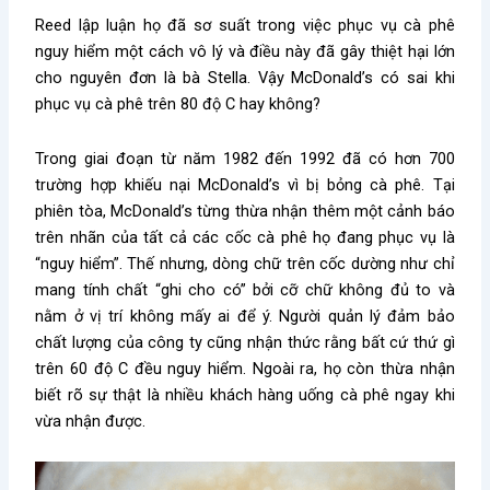
Reed lập luận họ đã sơ suất trong việc phục vụ cà phê
nguy hiểm một cách vô lý và điều này đã gây thiệt hại lớn
cho nguyên đơn là bà Stella. Vậy McDonald’s có sai khi
phục vụ cà phê trên 80 độ C hay không?
Trong giai đoạn từ năm 1982 đến 1992 đã có hơn 700
trường hợp khiếu nại McDonald’s vì bị bỏng cà phê. Tại
phiên tòa, McDonald’s từng thừa nhận thêm một cảnh báo
trên nhãn của tất cả các cốc cà phê họ đang phục vụ là
“nguy hiểm”. Thế nhưng, dòng chữ trên cốc dường như chỉ
mang tính chất “ghi cho có” bởi cỡ chữ không đủ to và
nằm ở vị trí không mấy ai để ý. Người quản lý đảm bảo
chất lượng của công ty cũng nhận thức rằng bất cứ thứ gì
trên 60 độ C đều nguy hiểm. Ngoài ra, họ còn thừa nhận
biết rõ sự thật là nhiều khách hàng uống cà phê ngay khi
vừa nhận được.