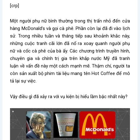
[crp]
Một người phụ nữ bình thường trong thị trấn nhỏ đến cửa
hàng McDonald’s và gọi cà phê. Phần còn lại đã đi vào lịch
sử. Trong nhiều tuần và tháng tiếp sau khoảnh khắc này,
những cuộc tranh cãi lớn đã nổ ra xoay quanh người phụ
nữ và cốc cà phê của bà ấy. Các chương trình truyền hình,
chuyên gia và chính trị gia trên khắp nước Mỹ đã tranh
luận về vấn đề này một cách mạnh mẽ. Thậm chí, người ta
còn sản xuất bộ phim tài liệu mang tên Hot Coffee để mô
tả lại sự việc.
Vậy điều gì đã xảy ra với vụ kiện bị hiểu lầm bậc nhất này?