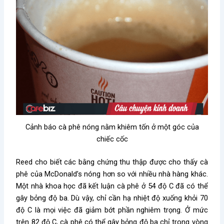
Cảnh báo cà phê nóng nằm khiêm tốn ở một góc của
chiếc cốc
Reed cho biết các bằng chứng thu thập được cho thấy cà
phê của McDonald’s nóng hơn so với nhiều nhà hàng khác.
Một nhà khoa học đã kết luận cà phê ở 54 độ C đã có thể
gây bỏng độ ba. Dù vậy, chỉ cần hạ nhiệt độ xuống khỏi 70
độ C là mọi việc đã giảm bớt phần nghiêm trọng. Ở mức
trên 82 độ C, cà phê có thể gây bỏng độ ba chỉ trong vòng