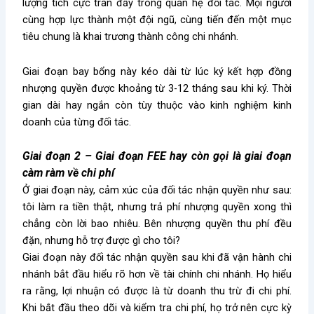
lượng tích cực tràn đầy trong quan hệ đối tác. Mọi người
cùng hợp lực thành một đội ngũ, cùng tiến đến một mục
tiêu chung là khai trương thành công chi nhánh.
Giai đoạn bay bổng này kéo dài từ lúc ký kết hợp đồng
nhượng quyền được khoảng từ 3-12 tháng sau khi ký. Thời
gian dài hay ngắn còn tùy thuộc vào kinh nghiệm kinh
doanh của từng đối tác.
Giai đoạn 2 – Giai đoạn FEE hay còn gọi là giai đoạn
càm ràm về chi phí
Ở giai đoạn này, cảm xúc của đối tác nhận quyền như sau:
tôi làm ra tiền thật, nhưng trả phí nhượng quyền xong thì
chẳng còn lời bao nhiêu. Bên nhượng quyền thu phí đều
đặn, nhưng hỗ trợ được gì cho tôi?
Giai đoạn này đối tác nhận quyền sau khi đã vận hành chi
nhánh bắt đầu hiểu rõ hơn về tài chính chi nhánh. Họ hiểu
ra rằng, lợi nhuận có được là từ doanh thu trừ đi chi phí.
Khi bắt đầu theo dõi và kiểm tra chi phí, họ trở nên cực kỳ