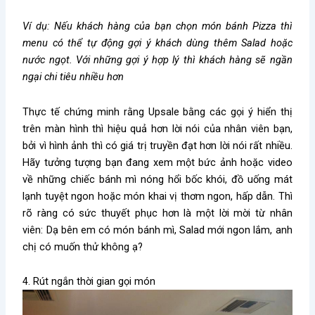
Ví dụ: Nếu khách hàng của bạn chọn món bánh Pizza thì
menu có thể tự động gợi ý khách dùng thêm Salad hoặc
nước ngọt. Với những gợi ý hợp lý thì khách hàng sẽ ngần
ngại chi tiêu nhiều hơn
Thực tế chứng minh rằng Upsale bằng các gọi ý hiển thị
trên màn hình thì hiệu quả hơn lời nói của nhân viên bạn,
bởi vì hình ảnh thì có giá trị truyền đạt hơn lời nói rất nhiều.
Hãy tưởng tượng bạn đang xem một bức ảnh hoặc video
về những chiếc bánh mì nóng hổi bốc khói, đồ uống mát
lạnh tuyệt ngon hoặc món khai vị thơm ngon, hấp dẫn. Thì
rõ ràng có sức thuyết phục hơn là một lời mời từ nhân
viên: Dạ bên em có món bánh mì, Salad mới ngon lắm, anh
chị có muốn thử không ạ?
4. Rút ngắn thời gian gọi món