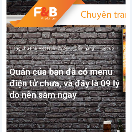
Trang chủ FnB Việt Nam 2024
Cẩm nang
Set up
Quán của bạn đã có menu điện tử chưa, và đây là 09 lý
do nên sắm ngay
Quán của bạn đã có menu
điện tử chưa, và đây là 09 lý
do nên sắm ngay