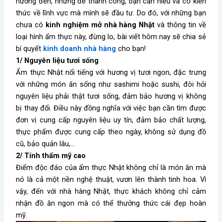
hướng đến, nhưng để thành công, bạn cần hiểu và có kiến
thức về lĩnh vực mà mình sẽ đầu tư. Do đó, với những bạn
chưa có
kinh nghiệm mở nhà hàng Nhật
và thông tin về
loại hình ẩm thực này, đừng lo, bài viết hôm nay sẽ chia sẻ
bí quyết
kinh doanh nhà hàng
cho bạn!
1/ Nguyên liệu tươi sống
Ẩm thực Nhật nổi tiếng với hương vị tươi ngon, đặc trưng
với những món ăn sống như sashimi hoặc sushi, đòi hỏi
nguyên liệu phải thật tươi sống, đảm bảo hương vị không
bị thay đổi. Điều này đồng nghĩa với việc bạn cần tìm được
đơn vị cung cấp nguyên liệu uy tín, đảm bảo chất lượng,
thực phẩm được cung cấp theo ngày, không sử dụng đồ
cũ, bảo quản lâu,…
2/ Tính thẩm mỹ cao
Điểm độc đáo của ẩm thực Nhật không chỉ là món ăn mà
nó là cả một nền nghệ thuật, vươn lên thành tinh hoa. Vì
vậy, đến với nhà hàng Nhật, thực khách không chỉ cảm
nhận đồ ăn ngon mà có thể thưởng thức cái đẹp hoàn
mỹ.