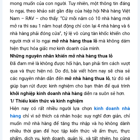
mong muốn của con người. Tuy nhiên, một thông tin đáng
lo ngại, theo khảo sát gần đây của hiệp hội Nhà hàng Việt
Nam – RAV – cho thấy: “Cứ mỗi năm có 10 nhà hàng mới
mở ra thì sau 1 năm hoạt động chỉ còn lại 4 nhà hàng và 6
nhà hàng phải đóng cửa”, tỷ lệ vô cùng tàn khốc khiến cho
người mới vì lo ngại
mở nhà hàng thua lỗ
mà không dám
hiện thực hóa giấc mơ kinh doanh của mình.
Những nguyên nhân khiến mở nhà hàng thua lỗ
Đã đam mê là không được hối hận, bạn phải tìm cách vượt
qua và thực hiện nó. Do đó, bài viết hôm nay sẽ chia sẻ
các nguyên nhân dẫn đến
mở nhà hàng thua lỗ
, từ đó sẽ
giúp bạn rút được kinh nghiệm cho bạn thân để quá trình
khởi nghiệp kinh doanh nhà hàng
diễn ra suôn sẻ hơn.
1/ Thiếu kiến thức và kinh nghiệm
Hiện nay có rất nhiều người lựa chọn
kinh doanh nhà
hàng
chỉ vì sở thích cá nhân hoặc suy nghĩ đơn giản, chỉ
muốn mở nhà hàng để tăng thu nhập và
họ
không dành
nhiều thời gian để học tập kiến thức về ẩm thực, thực
phẩm, dịch vụ, kinh doanh, quản lý,…và tất nhiên, họ cũng