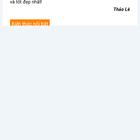
và tốt đẹp nhất!
Thảo Lê
Kiến thức nổi bật
Điều Gì Làm Nên Sức Hút
Chè Chang Hi: Hành Trình
Không Thể Chối Từ Cho
Vượt “Drama” Sóng Gió Tới
Dookki - Chuỗi Lẩu Buffet
Chạm Đỉnh Thương Hiệu Chè
Topokki Hàng Đầu Thị
Ngon Số 1 Việt Nam
Trường Hiện Nay?
Từ Sai Lầm Đến Thành
Học Được Gì Sau Khi Red
Công: Bí Quyết Quản Lý Nhà
Lobster - Chuỗi Nhà Hàng
Hàng BUFFET Hiệu Quả
Hải Sản Lớn Nhất Thế Giới