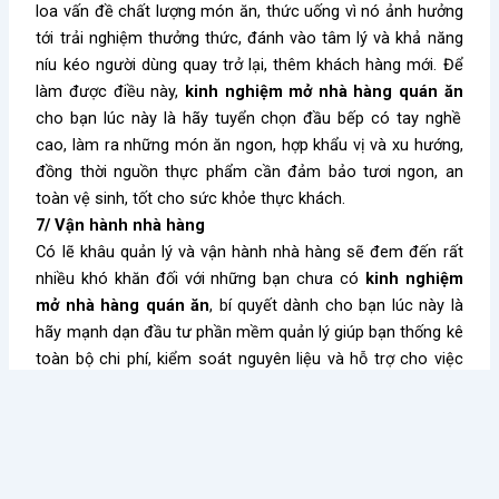
loa vấn đề chất lượng món ăn, thức uống vì nó ảnh hưởng
tới trải nghiệm thưởng thức, đánh vào tâm lý và khả năng
níu kéo người dùng quay trở lại, thêm khách hàng mới. Để
làm được điều này,
kinh nghiệm mở nhà hàng quán ăn
cho bạn lúc này là hãy tuyển chọn đầu bếp có tay nghề
cao, làm ra những món ăn ngon, hợp khẩu vị và xu hướng,
đồng thời nguồn thực phẩm cần đảm bảo tươi ngon, an
toàn vệ sinh, tốt cho sức khỏe thực khách.
7/ Vận hành nhà hàng
Có lẽ khâu quản lý và vận hành nhà hàng sẽ đem đến rất
nhiều khó khăn đối với những bạn chưa có
kinh nghiệm
mở nhà hàng quán ăn
, bí quyết dành cho bạn lúc này là
hãy mạnh dạn đầu tư phần mềm quản lý giúp bạn thống kê
toàn bộ chi phí, kiểm soát nguyên liệu và hỗ trợ cho việc
chăm sóc khách hàng thân thiết của nhà hàng.
Hy vọng những
kinh nghiệm mở nhà hàng quán ăn
được
chia sẻ trong bài viết trên sẽ phần nào giúp bạn vượt qua
khó khăn, thử thách trong chặng đường kinh doanh phía
trước. Hãy luôn nỗ lực vì đam mê của mình nhé! Chúc bạn