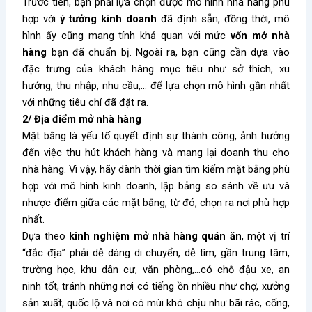
Trước tiên, bạn phải lựa chọn được mô hình nhà hàng phù
hợp với
ý tưởng kinh doanh
đã định sẵn, đồng thời, mô
hình ấy cũng mang tính khả quan với mức
vốn mở nhà
hàng
bạn đã chuẩn bị. Ngoài ra, bạn cũng cần dựa vào
đặc trưng của khách hàng mục tiêu như sở thích, xu
hướng, thu nhập, nhu cầu,… để lựa chọn mô hình gần nhất
với những tiêu chí đã đặt ra.
2/ Địa điểm mở nhà hàng
Mặt bằng là yếu tố quyết định sự thành công, ảnh hưởng
đến việc thu hút khách hàng và mang lại doanh thu cho
nhà hàng. Vì vậy, hãy dành thời gian tìm kiếm mặt bằng phù
hợp với mô hình kinh doanh, lập bảng so sánh về ưu và
nhược điểm giữa các mặt bằng, từ đó, chọn ra nơi phù hợp
nhất.
Dựa theo
kinh nghiệm mở nhà hàng quán ăn
, một vị trí
“đắc địa” phải dễ dàng di chuyển, dễ tìm, gần trung tâm,
trường học, khu dân cư, văn phòng,…có chỗ đậu xe, an
ninh tốt, tránh những nơi có tiếng ồn nhiều như chợ, xưởng
sản xuất, quốc lộ và nơi có mùi khó chịu như bãi rác, cống,