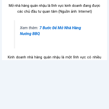
Mở nhà hàng quán nhậu là lĩnh vực kinh doanh đang được
các chủ đầu tư quan tâm (Nguồn ảnh: Internet)
Xem thêm:
7 Bước Để Mở Nhà Hàng
Nướng BBQ
Kinh doanh nhà hàng quán nhậu là một lĩnh vực có nhiều
thử thách và không hề dễ dàng như mọi người nghĩ. Vì vậy,
để kinh doanh thành công bạn hãy trang bị cho mình đầy
đủ các kiến thức và kinh nghiệm
mở nhà hàng quán nhậu
cần thiết để tránh mắc phải những rủi ro đáng tiếc nhé.
Chúc bạn thành công!
Thy Huỳnh
Kiến thức nổi bật