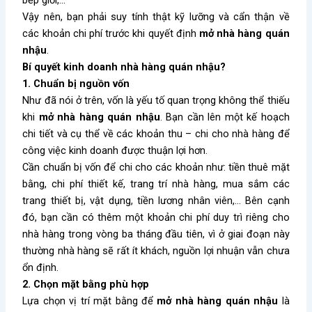
bếp giỏi,…
Vậy nên, bạn phải suy tính thật kỹ lưỡng và cẩn thận về
các khoản chi phí trước khi quyết định
mở nhà hàng quán
nhậu
.
Bí quyết kinh doanh nhà hàng quán nhậu?
1. Chuẩn bị nguồn vốn
Như đã nói ở trên, vốn là yếu tố quan trọng không thể thiếu
khi
mở nhà hàng quán nhậu
. Bạn cần lên một kế hoạch
chi tiết và cụ thể về các khoản thu – chi cho nhà hàng để
công việc kinh doanh được thuận lợi hơn.
Cần chuẩn bị vốn để chi cho các khoản như: tiền thuê mặt
bằng, chi phí thiết kế, trang trí nhà hàng, mua sắm các
trang thiết bị, vật dụng, tiền lương nhân viên,… Bên cạnh
đó, bạn cần có thêm một khoản chi phí duy trì riêng cho
nhà hàng trong vòng ba tháng đầu tiên, vì ở giai đoạn này
thường nhà hàng sẽ rất ít khách, nguồn lợi nhuận vẫn chưa
ổn định.
2. Chọn mặt bằng phù hợp
Lựa chọn vị trí mặt bằng để
mở nhà hàng quán nhậu
là