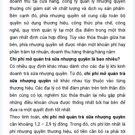
doanh thu tại cửa hàng, công ty quản lý nhượng quyền
thường chỉ giám sát về chất lượng và dịch vụ sản phẩm.
Bên cạnh đó, phía nhượng quyền sẽ cung cấp toàn bộ
quyền sử dụng thương hiệu, công thức pha chế, công
nghệ, quy trình quản lý tại một địa điểm trong một thời
gian nhất định của hợp đồng. Tùy vào thỏa thuận giữa hai
bên, phía nhượng quyền sẽ được nhận một khoản phí hay
phần trăm lợi nhuận, doanh thu hàng tháng/hàng năm.
Chi phí mở quán trà sữa nhượng quyền là bao nhiêu?
Có nhiều quy định khác nhau dành cho các đại lý khi kinh
doanh trà sữa nhượng quyền. Từ đó,
chi
phí mở quán trà
sữa nhượng quyền
sẽ khác nhau tùy thuộc vào từng
thương hiệu. Các đại lý có thể đàm phán trên tinh thần đôi
bên cùng có lợi, nghiêm túc thỏa thuận lại nếu gặp phải
những điều khoản chưa được thống nhất bởi hai bên để
đưa ra một quyết định tốt nhất.
Theo tính toán,
chi phí mở quán trà sữa nhượng quyền
cần khoảng 1,2 – 2,9 tỷ đồng. Trong đó, chi phí lớn nhất là
phí nhượng quyền thương hiệu, số tiền cần bỏ ra phải tới