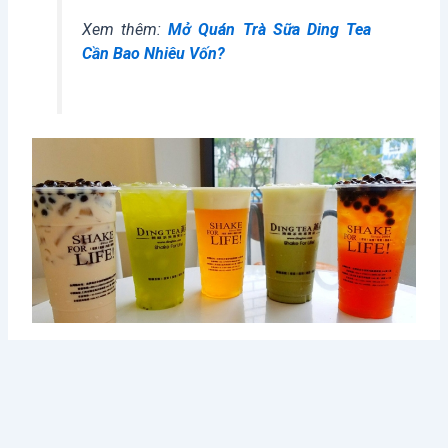
Xem thêm:
Mở Quán Trà Sữa Ding Tea
Cần Bao Nhiêu Vốn?
Ding Tea luôn được yêu mến bởi hương vị thơm ngon, đặc
biệt (Nguồn ảnh: Internet)
Kinh doanh trà sữa nhượng quyền là một ý tưởng kinh
doanh vô cùng hấp dẫn và triển vọng. Hy vọng với những