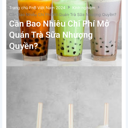
Trang chủ FnB Việt Nam 2024
Kinh nghiệm
Cần Bao Nhiêu Chi Phí Mở Quán Trà Sữa Nhượng Quyền?
Cần Bao Nhiêu Chi Phí Mở
Quán Trà Sữa Nhượng
Quyền?