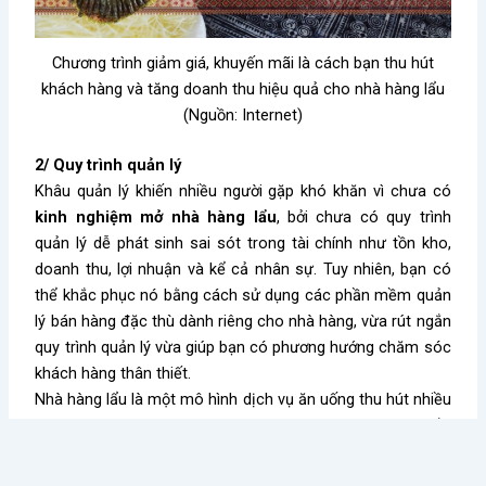
Chương trình giảm giá, khuyến mãi là cách bạn thu hút
khách hàng và tăng doanh thu hiệu quả cho nhà hàng lẩu
(Nguồn: Internet)
2/ Quy trình quản lý
Khâu quản lý khiến nhiều người gặp khó khăn vì chưa có
kinh nghiệm mở nhà hàng lẩu
, bởi chưa có quy trình
quản lý dễ phát sinh sai sót trong tài chính như tồn kho,
doanh thu, lợi nhuận và kể cả nhân sự. Tuy nhiên, bạn có
thể khắc phục nó bằng cách sử dụng các phần mềm quản
lý bán hàng đặc thù dành riêng cho nhà hàng, vừa rút ngắn
quy trình quản lý vừa giúp bạn có phương hướng chăm sóc
khách hàng thân thiết.
Nhà hàng lẩu là một mô hình dịch vụ ăn uống thu hút nhiều
khách hàng, tuy nhiên đây là thị trường cạnh tranh khắc
nghiệt. Vì vậy, để tạo được dấu ấn và có được niềm tin
trong lòng khách hàng đòi hỏi bạn phải nắm vững kiến