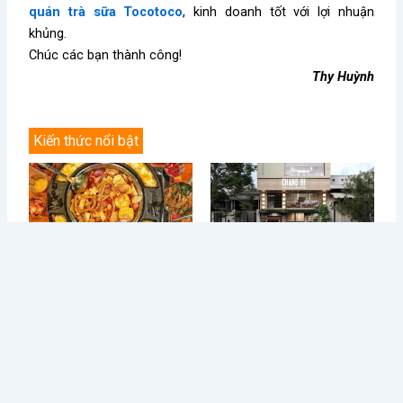
quán trà sữa Tocotoco
, kinh doanh tốt với lợi nhuận
khủng.
Chúc các bạn thành công!
Thy Huỳnh
Kiến thức nổi bật
Điều Gì Làm Nên Sức Hút
Chè Chang Hi: Hành Trình
Không Thể Chối Từ Cho
Vượt “Drama” Sóng Gió Tới
Dookki - Chuỗi Lẩu Buffet
Chạm Đỉnh Thương Hiệu Chè
Topokki Hàng Đầu Thị
Ngon Số 1 Việt Nam
Trường Hiện Nay?