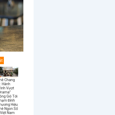
ật
hè Chang
i: Hành
rình Vượt
Drama”
óng Gió Tới
hạm Đỉnh
hương Hiệu
hè Ngon Số
 Việt Nam