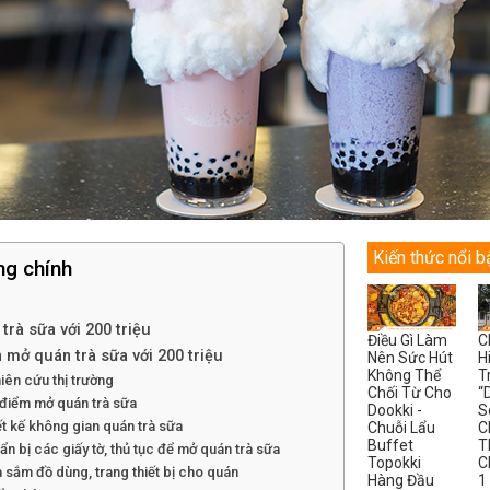
Kiến thức nổi b
ng chính
trà sữa với 200 triệu
Điều Gì Làm
C
 mở quán trà sữa với 200 triệu
Nên Sức Hút
H
Không Thể
T
iên cứu thị trường
Chối Từ Cho
“
 điểm mở quán trà sữa
Dookki -
S
ết kế không gian quán trà sữa
Chuỗi Lẩu
C
Buffet
T
ẩn bị các giấy tờ, thủ tục để mở quán trà sữa
Topokki
C
 sắm đồ dùng, trang thiết bị cho quán
Hàng Đầu
1