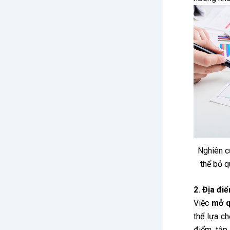
Nghiên c
thể bỏ q
2. Địa đi
Việc
mở q
thể lựa c
điểm tập