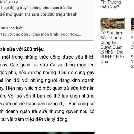
ển nhân sự
Thị Trường
Hiện Nay?
 hoạt động truyền thông cho quán trà sữa
 để mở quán trà sữa với 200 triệu thành
 sự khác biệt
Từ Sai Lầm
H
 tác với các đơn vị giao món GrabFood, Now,…
Đến Thành
S
Công: Bí
L
Quyết Quản
C
rà sữa với 200 triệu
Lý Nhà Hàng
H
à một trong những thức uống được yêu thích
BUFFET Hiệu
S
Quả
N
 nay. Các quán trà sữa đã và đang mọc lên
G
góc phố, nẻo đường nhưng điều đó cũng gây
á lớn đối với những người đang kinh doanh
ày. Hiện nay việc mở một quán trà sữa trở nên
iản. Với số vốn ít bạn có thể lựa chọn những
rà sữa online hoặc bán mang đi,… Bạn cũng có
nh doanh quán trà sữa nhượng quyền nếu có
 từ vài trăm triệu đến vài tỷ đồng.