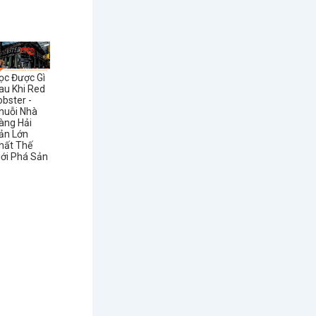
ọc Được Gì
au Khi Red
obster -
huỗi Nhà
àng Hải
ản Lớn
hất Thế
iới Phá Sản