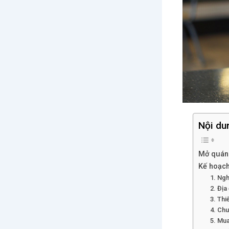
Nội du
Mở quán 
Kế hoạch
1. Ngh
2. Địa
3. Thi
4. Chu
5. Mua