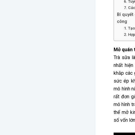
6. Tuy
7. Các
Bí quyết
công
1. Tạo
2. Hợp
Mở quán t
Trà sữa l
nhất hiện
khắp các 
sức ép kh
mô hình n
rất đơn g
mô hình t
thể mở ki
số vốn lớn