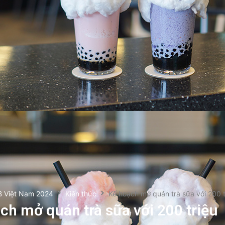
B Việt Nam 2024
Kiến thức
Kế hoạch mở quán trà sữa với 200 t
ch mở quán trà sữa với 200 triệu