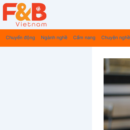
Nhảy
tới
nội
dung
Chuyển động
Ngành nghề
Cẩm nang
Chuyện nghề