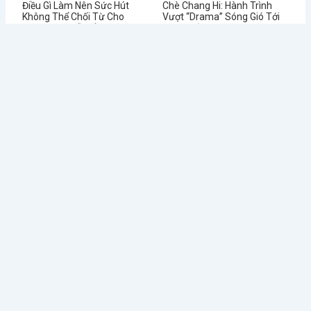
Điều Gì Làm Nên Sức Hút
Chè Chang Hi: Hành Trình
Không Thể Chối Từ Cho
Vượt “Drama” Sóng Gió Tới
Dookki - Chuỗi Lẩu Buffet
Chạm Đỉnh Thương Hiệu Chè
Topokki Hàng Đầu Thị
Ngon Số 1 Việt Nam
Trường Hiện Nay?
Từ Sai Lầm Đến Thành
Học Được Gì Sau Khi Red
Công: Bí Quyết Quản Lý Nhà
Lobster - Chuỗi Nhà Hàng
Hàng BUFFET Hiệu Quả
Hải Sản Lớn Nhất Thế Giới
Phá Sản
Tin tức mới
Điều Gì Làm Nên Sức Hút
Chè Chang Hi: Hành Trình
Không Thể...
Vượt “Drama” Sóng...