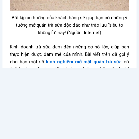
Bắt kịp xu hướng của khách hàng sẽ giúp bạn có những ý
tưởng mở quán trà sữa độc đáo như trào lưu “siêu to
khổng lồ” này! (Nguồn: Internet)
Kinh doanh trà sữa
đem đến những cơ hội lớn, giúp bạn
thực hiện được đam mê của mình. Bài viết trên đã gợi ý
cho bạn một số
kinh nghiệm mở một quán trà sữa
có
thể áp dụng vào thực tế, giúp bạn có được những thuận lợi
nhất định trong hoạt động kinh doanh. Ngoài ra, để thành
công, hãy luôn cập nhật kiến thức, xu hướng thị trường để
có một chiến lược mở quán trà sữa phù hợp nhất nhé!
Chúc bạn luôn gặp nhiều may mắn!
Thảo Lê
Kiến thức nổi bật