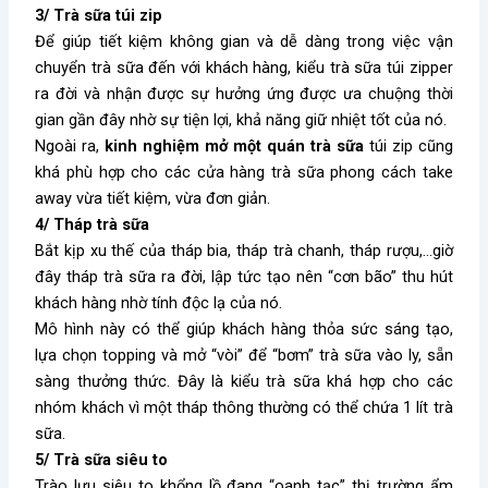
3/ Trà sữa túi zip
Để giúp tiết kiệm không gian và dễ dàng trong việc vận
chuyển trà sữa đến với khách hàng, kiểu trà sữa túi zipper
ra đời và nhận được sự hưởng ứng được ưa chuộng thời
gian gần đây nhờ sự tiện lợi, khả năng giữ nhiệt tốt của nó.
Ngoài ra,
kinh nghiệm mở một quán trà sữa
túi zip cũng
khá phù hợp cho các cửa hàng trà sữa phong cách take
away vừa tiết kiệm, vừa đơn giản.
4/ Tháp trà sữa
Bắt kịp xu thế của tháp bia, tháp trà chanh, tháp rượu,…giờ
đây tháp trà sữa ra đời, lập tức tạo nên “cơn bão” thu hút
khách hàng nhờ tính độc lạ của nó.
Mô hình này có thể giúp khách hàng thỏa sức sáng tạo,
lựa chọn topping và mở “vòi” để “bơm” trà sữa vào ly, sẵn
sàng thưởng thức. Đây là kiểu trà sữa khá hợp cho các
nhóm khách vì một tháp thông thường có thể chứa 1 lít trà
sữa.
5/ Trà sữa siêu to
Trào lưu siêu to khổng lồ đang “oanh tạc” thị trường ẩm