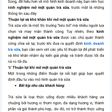
Song, để hiểu hơn về mô hình kinh doanh này, bạn nên học
k
inh nghiệm mở một quán trà sữa
, trước mắt là những
thông tin sau đây:
Thuận lợi và khó khăn khi mở một quán trà sữa
Trà sữa vốn là một thị trường “béo bở” mà nhiều người lựa
chọn và may mắn thành công. Tuy nhiên, theo
kinh
nghiệm mở một quán trà sữa
được các chủ quán thành
công chia sẻ lại, trước khi đưa ra quyết định
kinh doanh
trà sữa
, bạn cần xem xét các yếu tố thuận lợi để phát triển
và khó khăn nhằm dự kiến giải pháp và tránh được tối đa
rủi ro tối đa.
1/ Thuận lợi khi mở một quán trà sữa
Một trong những điểm thuận lợi nổi bật giúp bạn quyết
định đầu tư vào mô hình quán trà sữa:
Bắt kịp nhu cầu khách hàng:
Trà sữa là loại thức uống được nhiều khách hàng ưa
chuộng bởi hương vị thơm ngon, đa dạng hương vị, thành
phần và giá thành phù hợp,…do đó, nó trở thành thức uống