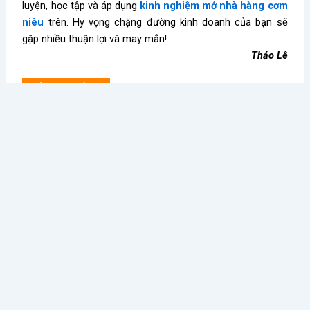
luyện, học tập và áp dụng
kinh nghiệm mở nhà hàng cơm
niêu
trên. Hy vọng chặng đường kinh doanh của bạn sẽ
gặp nhiều thuận lợi và may mắn!
Thảo Lê
Kiến thức nổi bật
Điều Gì Làm Nên Sức Hút
Chè Chang Hi: Hành Trình
Không Thể Chối Từ Cho
Vượt “Drama” Sóng Gió Tới
Dookki - Chuỗi Lẩu Buffet
Chạm Đỉnh Thương Hiệu Chè
Topokki Hàng Đầu Thị
Ngon Số 1 Việt Nam
Trường Hiện Nay?