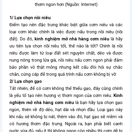
thơm ngon hơn (Nguồn: Internet)
1/ Lựa chọn nồi niêu
Điểm tạo nên đặc trưng khác biệt giữa cơm niêu và các
loại cơm khác chính là việc được nấu trong nồi niêu (nồi
đất). Do đó,
kinh nghiệm mở nhà hàng cơm niêu
là hãy
ưu tiên lựa chọn nồi niêu tốt, thế nào là tốt? Chính là nồi
niêu được làm từ loại đất sét nguyên chất, dẻo và được
nung nóng trong lửa già, nồi niêu nấu cơm ngon phải đảm
bảo phần vỏ thật mỏng nhưng kết cấu đòi hỏi sự chắc
chắn, cứng cáp để trong quá trình nấu cơm không bị vỡ.
2/ Lựa chọn gạo
Tất nhiên, để có cơm không thể thiếu gạo, đây cũng chính
là yếu tố tạo nên hương vị thơm ngon của cơm niêu.
Kinh
nghiệm mở nhà hàng cơm niêu
là bạn hãy lựa chọn gạo
ngon, thiên về độ dẻo, hạt dài và nhọn đầu. Loại gạo này
khi nấu sẽ không bị nát, thêm vào đó, hạt gạo sẽ mềm và
có hương thơm đặc trưng. Ngoài ra, bạn phải biết canh
nước vừa đủ, nếu ít thì không ngon còn nhiều thì cơm dễ bị