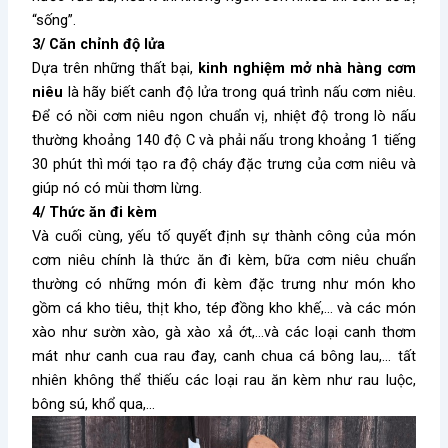
“sống”.
3/ Căn chỉnh độ lửa
Dựa trên những thất bại,
kinh nghiệm mở nhà hàng cơm
niêu
là hãy biết canh độ lửa trong quá trình nấu cơm niêu.
Để có nồi cơm niêu ngon chuẩn vị, nhiệt độ trong lò nấu
thường khoảng 140 độ C và phải nấu trong khoảng 1 tiếng
30 phút thì mới tạo ra độ cháy đặc trưng của cơm niêu và
giúp nó có mùi thơm lừng.
4/ Thức ăn đi kèm
Và cuối cùng, yếu tố quyết định sự thành công của món
cơm niêu chính là thức ăn đi kèm, bữa cơm niêu chuẩn
thường có những món đi kèm đặc trưng như món kho
gồm cá kho tiêu, thịt kho, tép đồng kho khế,… và các món
xào như sườn xào, gà xào xả ớt,…và các loại canh thơm
mát như canh cua rau đay, canh chua cá bông lau,… tất
nhiên không thể thiếu các loại rau ăn kèm như rau luộc,
bông sú, khổ qua,…