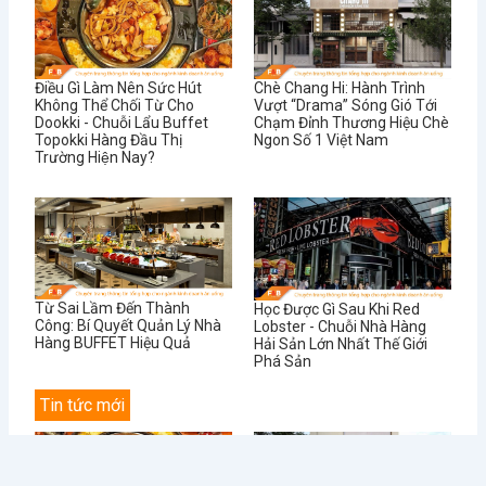
Điều Gì Làm Nên Sức Hút
Chè Chang Hi: Hành Trình
Không Thể Chối Từ Cho
Vượt “Drama” Sóng Gió Tới
Dookki - Chuỗi Lẩu Buffet
Chạm Đỉnh Thương Hiệu Chè
Topokki Hàng Đầu Thị
Ngon Số 1 Việt Nam
Trường Hiện Nay?
Từ Sai Lầm Đến Thành
Học Được Gì Sau Khi Red
Công: Bí Quyết Quản Lý Nhà
Lobster - Chuỗi Nhà Hàng
Hàng BUFFET Hiệu Quả
Hải Sản Lớn Nhất Thế Giới
Phá Sản
Tin tức mới