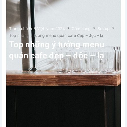
Trang chủ FnB Việt Nam 2024
Cẩm nang
Set up
Top những ý tưởng menu quán cafe đẹp – độc – lạ
Top những ý tưởng menu
quán cafe đẹp – độc – lạ