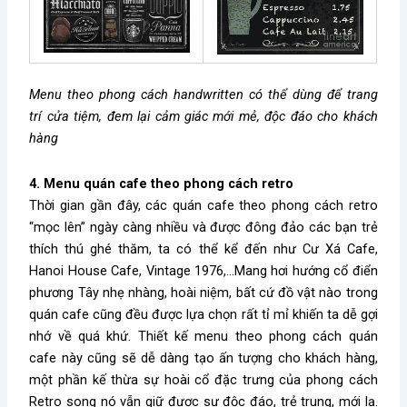
Menu theo phong cách handwritten có thể dùng để trang
trí cửa tiệm, đem lại cảm giác mới mẻ, độc đáo cho khách
hàng
4. Menu quán cafe theo phong cách retro
Thời gian gần đây, các quán cafe theo phong cách retro
“mọc lên” ngày càng nhiều và được đông đảo các bạn trẻ
thích thú ghé thăm, ta có thể kể đến như Cư Xá Cafe,
Hanoi House Cafe, Vintage 1976,…Mang hơi hướng cổ điển
phương Tây nhẹ nhàng, hoài niệm, bất cứ đồ vật nào trong
quán cafe cũng đều được lựa chọn rất tỉ mỉ khiến ta dễ gợi
nhớ về quá khứ. Thiết kế menu theo phong cách quán
cafe này cũng sẽ dễ dàng tạo ấn tượng cho khách hàng,
một phần kế thừa sự hoài cổ đặc trưng của phong cách
Retro song nó vẫn giữ được sự độc đáo, trẻ trung, mới lạ.