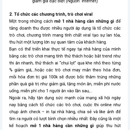
giảm giá đặc biệt (Nguồn: Internet)
2. Tổ chức các chương trình, trò chơi viral
Một trong những cách
mở 1 nhà hàng cần những gì
để
tăng doanh thu được nhiều người áp dụng là tổ chức các
trò chơi, chương trình mang tính chất viral tạo sự lan tỏa,
thu hút một lượng lớn sự quan tâm của khách hàng.
Bạn có thể triển khai thực tế ngay tại nhà hàng của mình
bằng các trò chơi mang tính thử thách hoặc bắt trend như
thi ăn nhanh, thử thách ai “chui lọt” qua khe nhỏ theo từng
% giảm giá,…hoặc các trò chơi may mắn theo hóa đơn,
mỗi hóa đơn trị giá 100k sẽ được bốc thăm trúng những
phần quà giá trị như giảm giá, tặng món ăn, miễn phí nước
uống, miễn phí cho 1 người ăn vào lần sau,…
Ngoài ra, hãy tận dụng sức mạnh của mạng xã hội ngày
nay bằng cách tổ chức các trò chơi, cuộc thi online như
chụp ảnh check – in tại nhà hàng, chia sẻ và like ảnh để
tìm ra người có lượt bình chọn nhiều nhất. Đây cũng là một
kế hoạch
mở 1 nhà hàng cần những gì
giúp thu hút