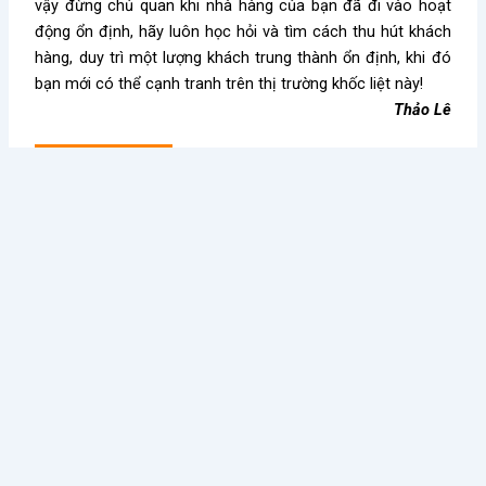
vậy đừng chủ quan khi nhà hàng của bạn đã đi vào hoạt
động ổn định, hãy luôn học hỏi và tìm cách thu hút khách
hàng, duy trì một lượng khách trung thành ổn định, khi đó
bạn mới có thể cạnh tranh trên thị trường khốc liệt này!
Thảo Lê
Kiến thức nổi bật
Điều Gì Làm Nên Sức Hút
Chè Chang Hi: Hành Trình
Không Thể Chối Từ Cho
Vượt “Drama” Sóng Gió Tới
Dookki - Chuỗi Lẩu Buffet
Chạm Đỉnh Thương Hiệu Chè
Topokki Hàng Đầu Thị
Ngon Số 1 Việt Nam
Trường Hiện Nay?