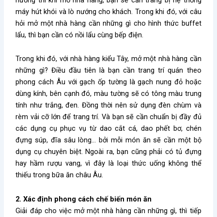
máy hút khói và lò nướng cho khách. Trong khi đó, với câu
hỏi
mở một nhà hàng cần những gì
cho hình thức buffet
lẩu, thì bạn cần có nồi lẩu cùng bếp điện.
Trong khi đó, với nhà hàng kiểu Tây,
mở một nhà hàng cần
những gì
? Điều đầu tiên là bạn cần trang trí quán theo
phong cách Âu với gạch ốp tường là gạch nung đỏ hoặc
dùng kính, bên cạnh đó, màu tường sẽ có tông màu trung
tính như trắng, đen. Đồng thời nên sử dụng đèn chùm và
rèm vải cỡ lớn để trang trí. Và bạn sẽ cần chuẩn bị đầy đủ
các dụng cụ phục vụ từ dao cắt cá, dao phết bơ, chén
đựng súp, đĩa sâu lòng… bởi mỗi món ăn sẽ cần một bộ
dụng cụ chuyên biệt. Ngoài ra, bạn cũng phải có tủ đựng
hay hầm rượu vang, vì đây là loại thức uống không thể
thiếu trong bữa ăn châu Âu.
2. Xác định phong cách chế biến món ăn
Giải đáp cho việc
mở một nhà hàng cần những gì
, thì tiếp