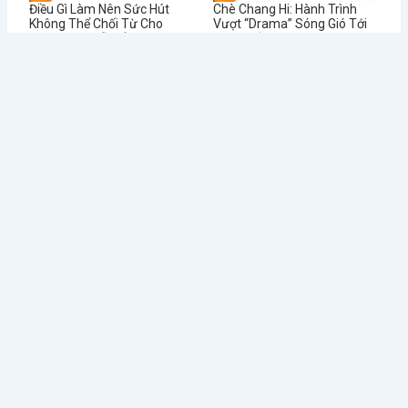
Điều Gì Làm Nên Sức Hút
Chè Chang Hi: Hành Trình
Không Thể Chối Từ Cho
Vượt “Drama” Sóng Gió Tới
Dookki - Chuỗi Lẩu Buffet
Chạm Đỉnh Thương Hiệu Chè
Topokki Hàng Đầu Thị
Ngon Số 1 Việt Nam
Trường Hiện Nay?
Từ Sai Lầm Đến Thành
Học Được Gì Sau Khi Red
Công: Bí Quyết Quản Lý Nhà
Lobster - Chuỗi Nhà Hàng
Hàng BUFFET Hiệu Quả
Hải Sản Lớn Nhất Thế Giới
Phá Sản
Tin tức mới
Điều Gì Làm Nên Sức Hút
Chè Chang Hi: Hành Trình
Không Thể...
Vượt “Drama” Sóng...