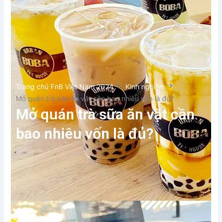
Trang chủ FnB Việt Nam 2024
Kinh nghiệm
Mở quán trà sữa ăn vặt cần bao nhiêu vốn là đủ?
Mở quán trà sữa ăn vặt cần
bao nhiêu vốn là đủ?