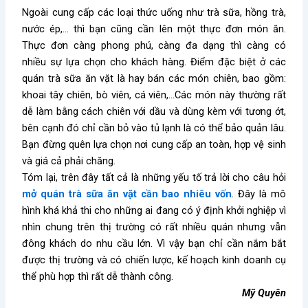
Ngoài cung cấp các loại thức uống như trà sữa, hồng trà,
nước ép,… thì bạn cũng cần lên một thực đơn món ăn.
Thực đơn càng phong phú, càng đa dạng thì càng có
nhiều sự lựa chọn cho khách hàng. Điểm đặc biệt ở các
quán trà sữa ăn vặt là hay bán các món chiên, bao gồm:
khoai tây chiên, bò viên, cá viên,…Các món này thường rất
dễ làm bằng cách chiên với dầu và dùng kèm với tương ớt,
bên cạnh đó chỉ cần bỏ vào tủ lạnh là có thể bảo quản lâu.
Bạn đừng quên lựa chọn nơi cung cấp an toàn, hợp vệ sinh
và giá cả phải chăng.
Tóm lại, trên đây tất cả là những yếu tố trả lời cho câu hỏi
mở quán trà sữa ăn vặt cần bao nhiêu vốn
. Đây là mô
hình khá khả thi cho những ai đang có ý định khởi nghiệp vì
nhìn chung trên thị trường có rất nhiều quán nhưng vẫn
đông khách do nhu cầu lớn. Vì vậy bạn chỉ cần nắm bắt
được thị trường và có chiến lược, kế hoạch kinh doanh cụ
thể phù hợp thì rất dễ thành công.
Mỹ Quyên