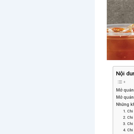
Nội du
Mở quán 
Mở quán 
Những kh
1. Chi
2. Chi
3. Chi
4. Chi