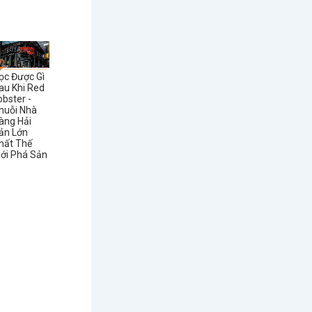
ọc Được Gì
au Khi Red
obster -
huỗi Nhà
àng Hải
ản Lớn
hất Thế
iới Phá Sản