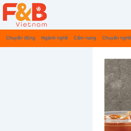
Nhảy
tới
nội
dung
Chuyển động
Ngành nghề
Cẩm nang
Chuyện nghề