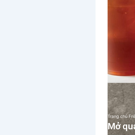
Trang chủ Fn
Mở quá