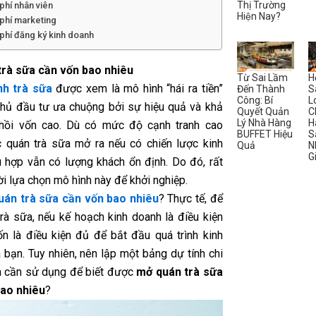
Thị Trường
 phí nhân viên
Hiện Nay?
 phí marketing
 phí đăng ký kinh doanh
rà sữa cần vốn bao nhiêu
Từ Sai Lầm
H
nh trà sữa
được xem là mô hình “hái ra tiền”
Đến Thành
S
Công: Bí
L
hủ đầu tư ưa chuộng bởi sự hiệu quả và khả
Quyết Quản
C
Lý Nhà Hàng
H
 hồi vốn cao. Dù có mức độ cạnh tranh cao
BUFFET Hiệu
S
 quán trà sữa mở ra nếu có chiến lược kinh
Quả
N
G
 hợp vẫn có lượng khách ổn định. Do đó, rất
i lựa chọn mô hình này để khởi nghiệp.
uán trà sữa cần vốn bao nhiêu
? Thực tế, để
rà sữa, nếu kế hoạch kinh doanh là điều kiện
vốn là điều kiện đủ để bắt đầu quá trình kinh
 bạn. Tuy nhiên, nên lập một bảng dự tính chi
n cần sử dụng để biết được
mở quán trà sữa
bao nhiêu
?