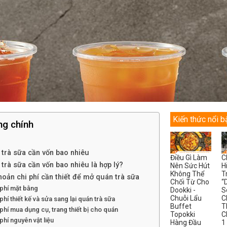
Kiến thức nổi b
ng chính
trà sữa cần vốn bao nhiêu
Điều Gì Làm
C
trà sữa cần vốn bao nhiêu là hợp lý?
Nên Sức Hút
H
Không Thể
T
oản chi phí cần thiết để mở quán trà sữa
Chối Từ Cho
“
 phí mặt bằng
Dookki -
S
Chuỗi Lẩu
C
 phí thiết kế và sửa sang lại quán trà sữa
Buffet
T
 phí mua dụng cụ, trang thiết bị cho quán
Topokki
C
 phí nguyên vật liệu
Hàng Đầu
1