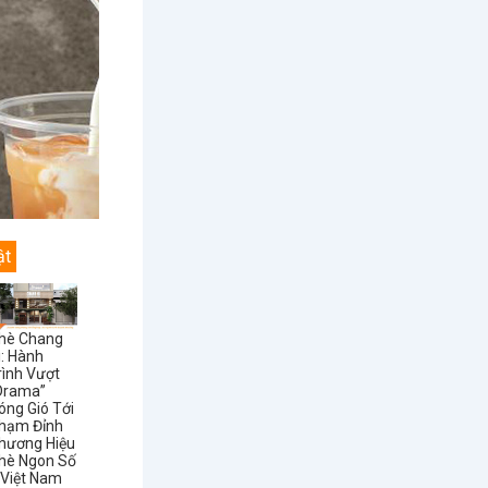
ật
hè Chang
i: Hành
rình Vượt
Drama”
óng Gió Tới
hạm Đỉnh
hương Hiệu
hè Ngon Số
 Việt Nam