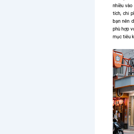
nhiều vào 
tích, chi 
bạn nên d
phù hợp vớ
mục tiêu k