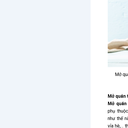
Mở quá
Mở quán t
Mở quán 
phụ thuộc
như thế n
vỉa hè,… t