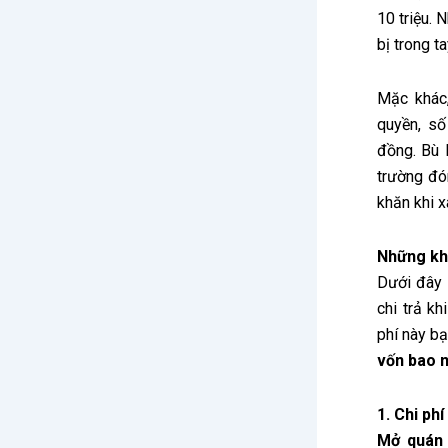
10 triệu. 
bị trong t
Mặc khác
quyền, số
đồng. Bù l
trường đó
khăn khi 
Những kho
Dưới đây 
chi trả k
phí này b
vốn bao 
1. Chi ph
Mở quán 