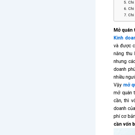
5. Chi
6. Chi
7. Chi
Mở quán t
Kinh doa
và được c
năng thu
nhưng các
doanh phù
nhiều ngườ
Vậy
mở q
mở quán t
cần, thì 
doanh của
phí cơ bả
cần vốn 