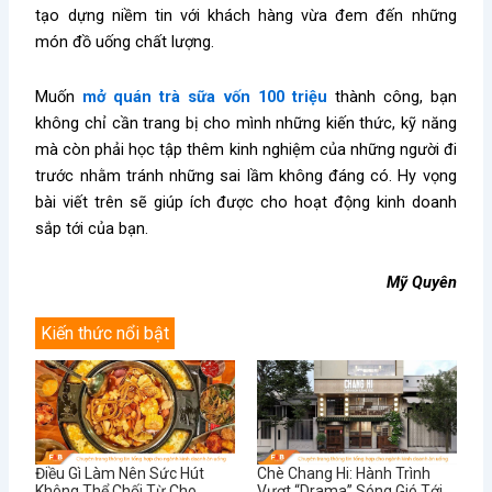
tạo dựng niềm tin với khách hàng vừa đem đến những
món đồ uống chất lượng.
Muốn
mở quán trà sữa vốn 100 triệu
thành công, bạn
không chỉ cần trang bị cho mình những kiến thức, kỹ năng
mà còn phải học tập thêm kinh nghiệm của những người đi
trước nhằm tránh những sai lầm không đáng có. Hy vọng
bài viết trên sẽ giúp ích được cho hoạt động kinh doanh
sắp tới của bạn.
Mỹ Quyên
Kiến thức nổi bật
Điều Gì Làm Nên Sức Hút
Chè Chang Hi: Hành Trình
Không Thể Chối Từ Cho
Vượt “Drama” Sóng Gió Tới