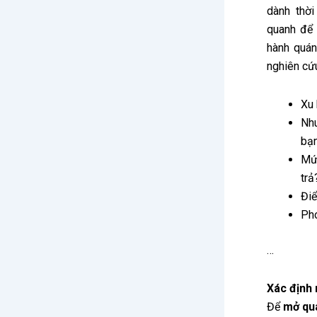
dành thờ
quanh để 
hành quán
nghiên cứu
Xu 
Nh
bạ
Mức
trả
Điể
Pho
…
Xác định
Để
mở quá