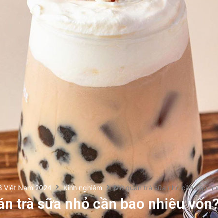
B Việt Nam 2024
Kinh nghiệm
Mở quán trà sữa nhỏ cần bao nh
n trà sữa nhỏ cần bao nhiêu vốn