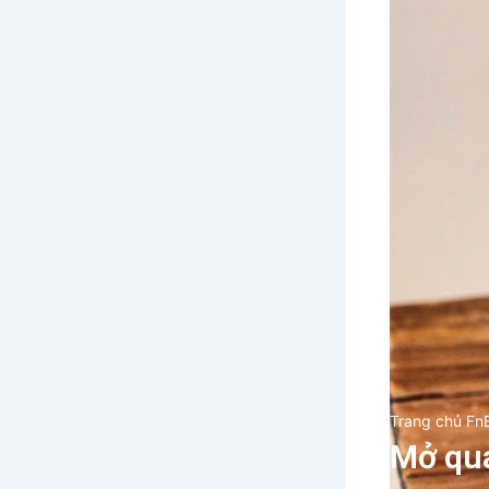
Trang chủ Fn
Mở quá