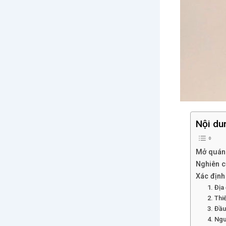
Nội du
Mở quán 
Nghiên c
Xác định
1. Địa
2. Thiế
3. Đầu
4. Ngu