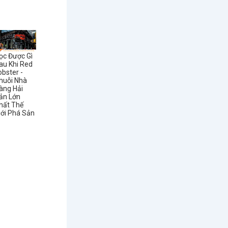
ọc Được Gì
au Khi Red
obster -
huỗi Nhà
àng Hải
ản Lớn
hất Thế
iới Phá Sản