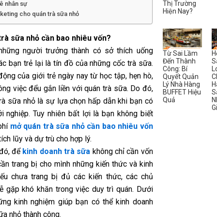
Thị Trường
ê nhân sự
Hiện Nay?
keting cho quán trà sữa nhỏ
trà sữa nhỏ cần bao nhiêu vốn?
những người trưởng thành có sở thích uống
Từ Sai Lầm
H
Đến Thành
S
các bạn trẻ lại là tín đồ của những cốc trà sữa.
Công: Bí
L
ộng của giới trẻ ngày nay từ học tập, hẹn hò,
Quyết Quản
C
Lý Nhà Hàng
H
ông việc đểu gắn liền với quán trà sữa.
Do đó,
BUFFET Hiệu
S
Quả
N
rà sữa nhỏ là sự lựa chọn hấp dẫn khi bạn có
G
i nghiệp. Tuy nhiên bất lợi là bạn không biết
phí
mở quán trà sữa nhỏ cần bao nhiêu vốn
tích lũy và dự trù cho hợp lý.
đó, để
kinh doanh trà sữa
không chỉ cần vốn
ần trang bị cho mình những kiến thức và kinh
ếu chưa trang bị đủ các kiến thức, các chủ
ễ gặp khó khăn trong việc duy trì quán. Dưới
ững kinh nghiệm giúp bạn có thể kinh doanh
ữa nhỏ thành công.