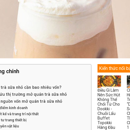
Kiến thức nổi b
ng chính
trà sữa nhỏ cần bao nhiêu vốn?
Điều Gì Làm
C
ứu thị trường mở quán trà sữa nhỏ
Nên Sức Hút
H
Không Thể
T
 nguồn vốn mở quán trà sữa nhỏ
Chối Từ Cho
“
 điểm kinh doanh
Dookki -
S
Chuỗi Lẩu
C
t kế và trang trí nội thất
Buffet
T
 tư trang thiết bị
Topokki
C
yên vật liệu
Hàng Đầu
1