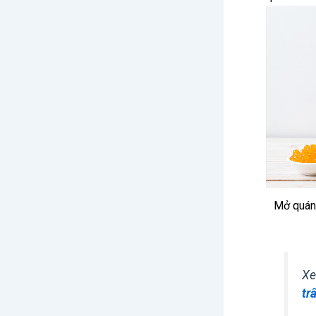
Mở quán 
X
tr