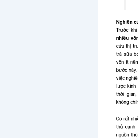
Nghiên cứ
Trước khi
nhiêu vố
cứu thị tr
trà sữa b
vốn ít nê
bước này.
việc nghiê
lược kinh
thời gian
không chí
Có rất nh
thủ cạnh 
nguồn thô