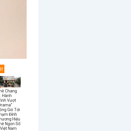
ật
hè Chang
i: Hành
rình Vượt
Drama”
óng Gió Tới
hạm Đỉnh
hương Hiệu
hè Ngon Số
 Việt Nam