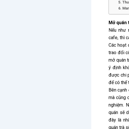
5. Thu
6. Mar
Mở quán 
Nếu như 
cafe, thì 
Các hoạt đ
trao đổi c
mở quán t
ý định khở
được chi 
để có thể 
Bên cạnh 
mà cũng c
nghiệm. N
quán sẽ d
đây là nh
quán trà s