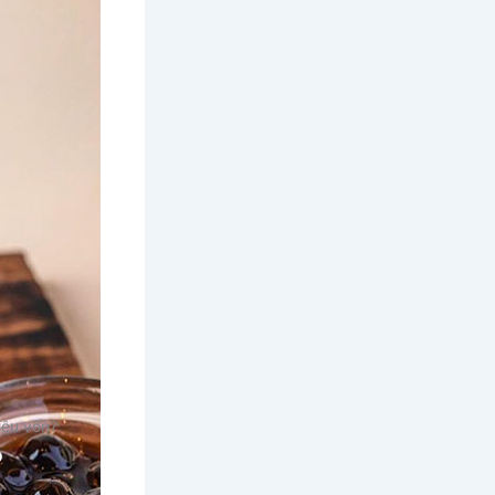
iêu vốn?
?