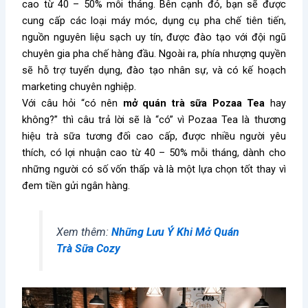
cao từ 40 – 50% mỗi tháng. Bên cạnh đó, bạn sẽ được
cung cấp các loại máy móc, dụng cụ pha chế tiên tiến,
nguồn nguyên liệu sạch uy tín, được đào tạo với đội ngũ
chuyên gia pha chế hàng đầu. Ngoài ra, phía nhượng quyền
sẽ hỗ trợ tuyển dụng, đào tạo nhân sự, và có kế hoạch
marketing chuyên nghiệp.
Với câu hỏi “có nên
mở quán trà sữa Pozaa Tea
hay
không?” thì câu trả lời sẽ là “có” vì Pozaa Tea là thương
hiệu trà sữa tương đối cao cấp, được nhiều người yêu
thích, có lợi nhuận cao từ 40 – 50% mỗi tháng, dành cho
những người có số vốn thấp và là một lựa chọn tốt thay vì
đem tiền gửi ngân hàng.
Xem thêm:
Những Lưu Ý Khi Mở Quán
Trà Sữa Cozy