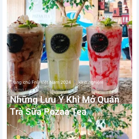
Trang chủ FnB Việt Nam 2024
Kinh nghiệm
Những Lưu Ý Khi Mở Quán Trà Sữa Pozaa Tea
Những Lưu Ý Khi Mở Quán
Trà Sữa Pozaa Tea