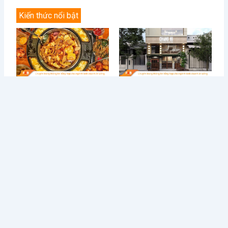
Kiến thức nổi bật
Điều Gì Làm Nên Sức Hút
Chè Chang Hi: Hành Trình
Không Thể Chối Từ Cho
Vượt “Drama” Sóng Gió Tới
Dookki - Chuỗi Lẩu Buffet
Chạm Đỉnh Thương Hiệu Chè
Topokki Hàng Đầu Thị
Ngon Số 1 Việt Nam
Trường Hiện Nay?
Từ Sai Lầm Đến Thành
Học Được Gì Sau Khi Red
Công: Bí Quyết Quản Lý Nhà
Lobster - Chuỗi Nhà Hàng
Hàng BUFFET Hiệu Quả
Hải Sản Lớn Nhất Thế Giới
Phá Sản