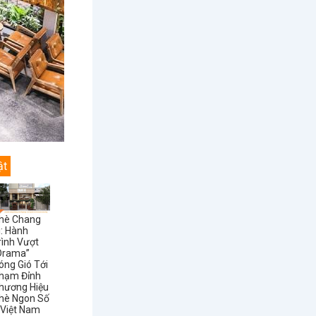
ật
hè Chang
i: Hành
rình Vượt
Drama”
óng Gió Tới
hạm Đỉnh
hương Hiệu
hè Ngon Số
 Việt Nam