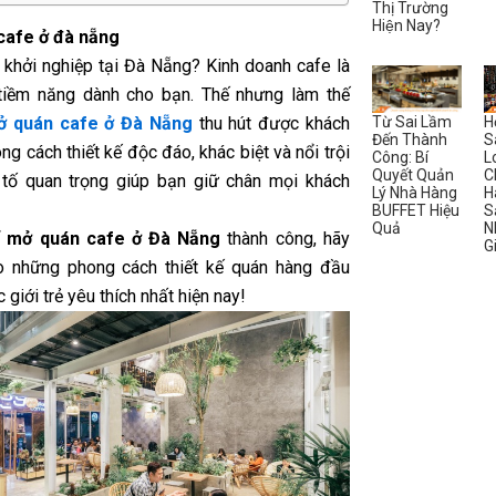
Thị Trường
Hiện Nay?
cafe ở đà nẵng
khởi nghiệp tại Đà Nẵng? Kinh doanh cafe là
tiềm năng dành cho bạn. Thế nhưng làm thế
Từ Sai Lầm
H
ở quán cafe ở Đà Nẵng
thu hút được khách
Đến Thành
S
g cách thiết kế độc đáo, khác biệt và nổi trội
Công: Bí
L
Quyết Quản
C
 tố quan trọng giúp bạn giữ chân mọi khách
Lý Nhà Hàng
H
BUFFET Hiệu
S
Quả
N
ể
mở quán cafe ở Đà Nẵng
thành công, hãy
G
o những phong cách thiết kế quán hàng đầu
giới trẻ yêu thích nhất hiện nay!