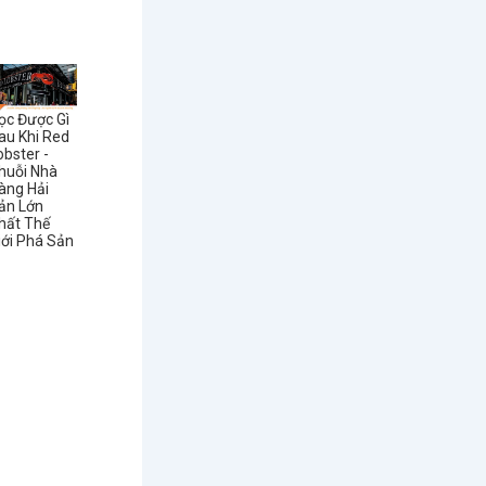
ọc Được Gì
au Khi Red
obster -
huỗi Nhà
àng Hải
ản Lớn
hất Thế
iới Phá Sản