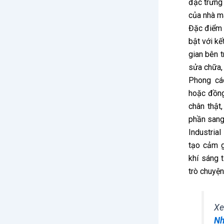
đặc trưng
của nhà má
Đặc điểm
bật với kế
gian bên t
sửa chữa,
Phong cá
hoặc đồng
chân thật
phần sang
Industria
tạo cảm g
khí sáng t
trò chuyện
Xe
Nh