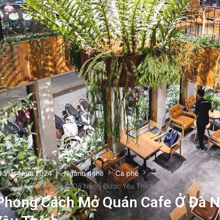
B Việt Nam 2024
Ngành nghề
Cà phê
Cách Mở Quán Cafe Ở Đà Nẵng Được Yêu Thích
Phong Cách Mở Quán Cafe Ở Đà 