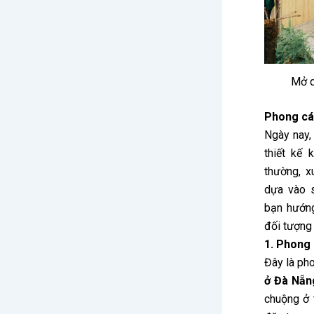
Mở q
Phong các
Ngày nay,
thiết kế
thường, 
dựa vào s
bạn hướn
đối tượng
1. Phong 
Đây là ph
ở Đà Nẵn
chuộng ở 