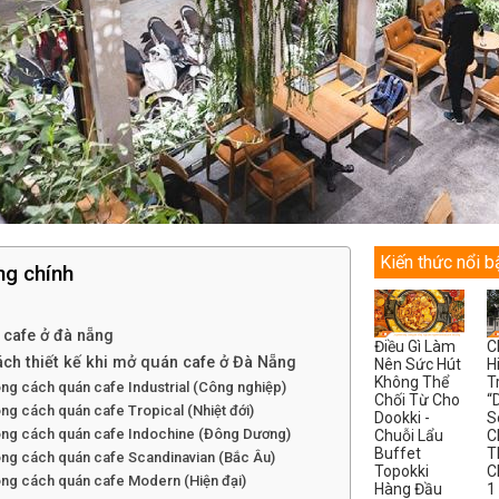
Kiến thức nổi b
ng chính
cafe ở đà nẵng
Điều Gì Làm
C
ch thiết kế khi mở quán cafe ở Đà Nẵng
Nên Sức Hút
H
Không Thể
T
ng cách quán cafe Industrial (Công nghiệp)
Chối Từ Cho
“
ng cách quán cafe Tropical (Nhiệt đới)
Dookki -
S
ong cách quán cafe Indochine (Đông Dương)
Chuỗi Lẩu
C
Buffet
T
ong cách quán cafe Scandinavian (Bắc Âu)
Topokki
C
ong cách quán cafe Modern (Hiện đại)
Hàng Đầu
1