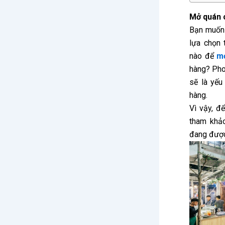
Mở quán 
Bạn muốn 
lựa chọn 
nào để
m
hàng? Phon
sẽ là yếu
hàng.
Vì vậy, đ
tham khả
đang được 