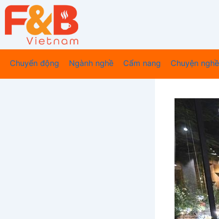
Nhảy
tới
nội
dung
Chuyển động
Ngành nghề
Cẩm nang
Chuyện nghề