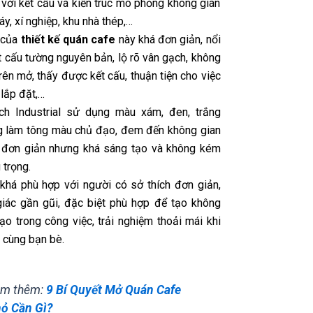
 với kết cấu và kiến trúc mô phỏng không gian
y, xí nghiệp, khu nhà thép,…
 của
thiết kế quán cafe
này khá đơn giản, nổi
t cấu tường nguyên bản, lộ rõ vân gạch, không
rên mở, thấy được kết cấu, thuận tiện cho việc
 lắp đặt,…
ch Industrial sử dụng màu xám, đen, trắng
 làm tông màu chủ đạo, đem đến không gian
, đơn giản nhưng khá sáng tạo và không kém
 trọng.
l khá phù hợp với người có sở thích đơn giản,
iác gần gũi, đặc biệt phù hợp để tạo không
ạo trong công việc, trải nghiệm thoải mái khi
 cùng bạn bè.
m thêm:
9 Bí Quyết Mở Quán Cafe
ỏ Cần Gì?