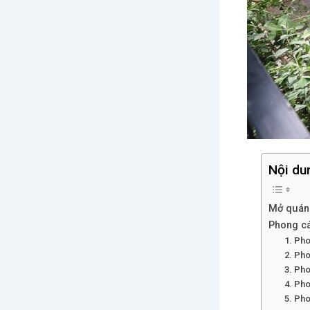
Nội du
Mở quán 
Phong cá
1. Pho
2. Pho
3. Ph
4. Ph
5. Ph