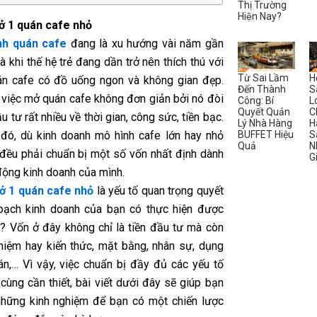
Thị Trường
Hiện Nay?
ở 1 quán cafe nhỏ
nh quán cafe
đang là xu hướng vài năm gần
là khi thế hệ trẻ đang dần trở nên thích thú với
Từ Sai Lầm
H
n cafe có đồ uống ngon và không gian đẹp.
Đến Thành
S
, việc mở quán cafe không đơn giản bởi nó đòi
Công: Bí
L
Quyết Quản
C
u tư rất nhiều về thời gian, công sức, tiền bạc.
Lý Nhà Hàng
H
BUFFET Hiệu
S
đó, dù kinh doanh mô hình cafe lớn hay nhỏ
Quả
N
đều phải chuẩn bị một số vốn nhất định dành
G
động kinh doanh của mình.
ở 1 quán cafe nhỏ
là yếu tố quan trọng quyết
oạch kinh doanh của bạn có thực hiện được
? Vốn ở đây không chỉ là tiền đầu tư mà còn
ghiệm hay kiến thức, mặt bằng, nhân sự, dụng
n,… Vì vậy, việc chuẩn bị đầy đủ các yếu tố
 cùng cần thiết, bài viết dưới đây sẽ giúp bạn
hững kinh nghiệm để bạn có một chiến lược