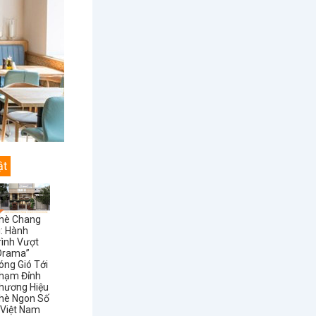
ật
hè Chang
i: Hành
rình Vượt
Drama”
óng Gió Tới
hạm Đỉnh
hương Hiệu
hè Ngon Số
 Việt Nam