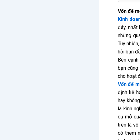
Vốn để m
Kinh doa
đây, nhất 
những quá
Tuy nhiên
hỏi bạn đầ
Bên cạnh 
bạn cũng 
cho hoạt 
Vốn để m
định kế h
hay không
là kinh n
cụ mở quá
trên là vô
có thêm n