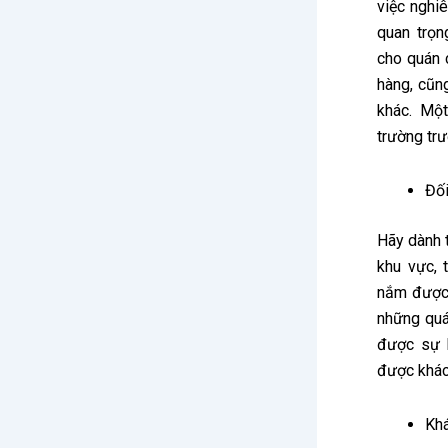
việc nghi
quan trọn
cho quán 
hàng, cũn
khác. Một
trường trư
Đối
Hãy dành 
khu vực,
nắm được 
những quá
được sự 
được khác
Khá