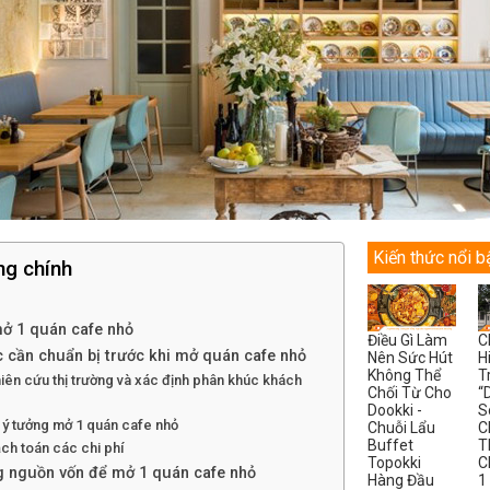
Kiến thức nổi b
ng chính
ở 1 quán cafe nhỏ
Điều Gì Làm
C
 cần chuẩn bị trước khi mở quán cafe nhỏ
Nên Sức Hút
H
Không Thể
T
iên cứu thị trường và xác định phân khúc khách
Chối Từ Cho
“
Dookki -
S
 ý tưởng mở 1 quán cafe nhỏ
Chuỗi Lẩu
C
Buffet
T
ch toán các chi phí
Topokki
C
 nguồn vốn để mở 1 quán cafe nhỏ
Hàng Đầu
1