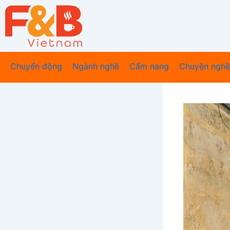
Nhảy
tới
nội
dung
Chuyển động
Ngành nghề
Cẩm nang
Chuyện nghề