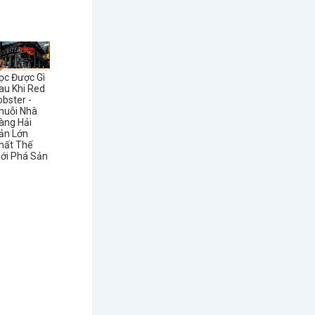
ọc Được Gì
au Khi Red
obster -
huỗi Nhà
àng Hải
ản Lớn
hất Thế
iới Phá Sản