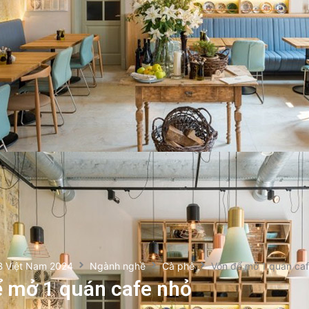
B Việt Nam 2024
Ngành nghề
Cà phê
Vốn để mở 1 quán ca
 mở 1 quán cafe nhỏ