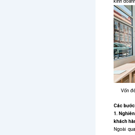
kinh doan
Vốn để
Các bước 
1. Nghiên
khách hà
Ngoài qu