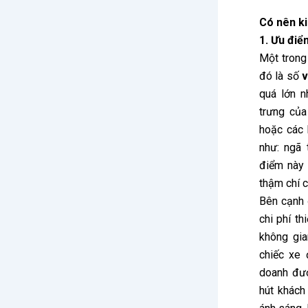
Có nên ki
1. Ưu điể
Một trong
đó là số
v
quá lớn n
trưng của
hoặc các 
như: ngã 
điểm này 
thậm chí c
Bên cạnh 
chi phí th
không gia
chiếc xe 
doanh đượ
hút khách