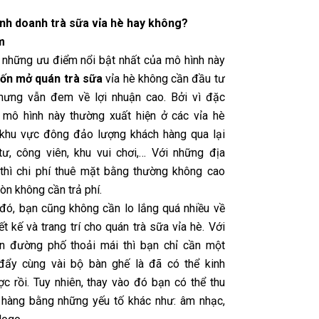
nh doanh trà sữa vỉa hè hay không?
m
 những ưu điểm nổi bật nhất của mô hình này
ốn mở quán trà sữa
vỉa hè không cần đầu tư
hưng vẫn đem về lợi nhuận cao. Bởi vì đặc
 mô hình này thường xuất hiện ở các vỉa hè
khu vực đông đảo lượng khách hàng qua lại
tư, công viên, khu vui chơi,… Với những địa
thì chi phí thuê mặt bằng thường không cao
òn không cần trả phí.
đó, bạn cũng không cần lo lắng quá nhiều về
iết kế và trang trí cho quán trà sữa vỉa hè. Với
n đường phố thoải mái thì bạn chỉ cần một
đẩy cùng vài bộ bàn ghế là đã có thể kinh
c rồi. Tuy nhiên, thay vào đó bạn có thể thu
 hàng bằng những yếu tố khác như: âm nhạc,