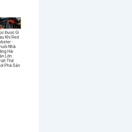
ọc Được Gì
au Khi Red
obster -
huỗi Nhà
àng Hải
ản Lớn
hất Thế
iới Phá Sản