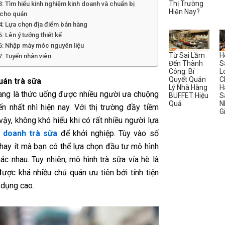
Thị Trường
: Tìm hiểu kinh nghiệm kinh doanh và chuẩn bị
Hiện Nay?
cho quán
4: Lựa chọn địa điểm bán hàng
: Lên ý tưởng thiết kế
6: Nhập máy móc nguyên liệu
Từ Sai Lầm
H
: Tuyển nhân viên
Đến Thành
S
Công: Bí
L
Quyết Quản
C
uán trà sữa
Lý Nhà Hàng
H
ang là thức uống được nhiều người ưa chuộng
BUFFET Hiệu
S
Quả
N
ến nhất nhì hiện nay. Với thị trường đầy tiềm
G
ậy, không khó hiểu khi có rất nhiều người lựa
h doanh trà sữa
để khởi nghiệp. Tùy vào số
 hay ít mà bạn có thể lựa chọn đầu tư mô hình
ác nhau. Tuy nhiên, mô hình trà sữa vỉa hè là
được khá nhiều chủ quán ưu tiên bởi tính tiện
 dụng cao.