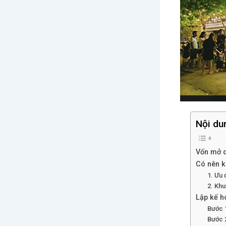
Nội du
Vốn mở q
Có nên k
1. Ưu 
2. Khu
Lập kế h
Bước 1
Bước 2