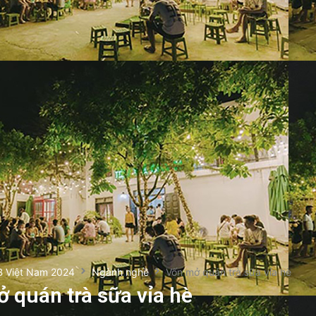
B Việt Nam 2024
Ngành nghề
Vốn mở quán trà sữa vỉa hè
 quán trà sữa vỉa hè