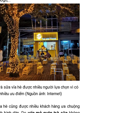
logo,…
rà sữa vỉa hè được nhiều người lựa chọn vì có
nhiều ưu điểm (Nguồn ảnh: Internet)
ỉa hè cũng được nhiều khách hàng ưa chuộng
nh bình dân. Do
vốn mở quán trà sữa
không