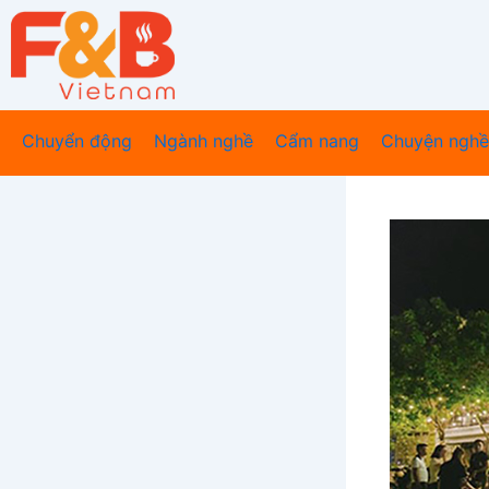
Nhảy
tới
nội
dung
Chuyển động
Ngành nghề
Cẩm nang
Chuyện nghề