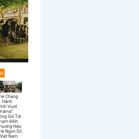
ật
hè Chang
i: Hành
rình Vượt
Drama”
óng Gió Tới
hạm Đỉnh
hương Hiệu
hè Ngon Số
 Việt Nam