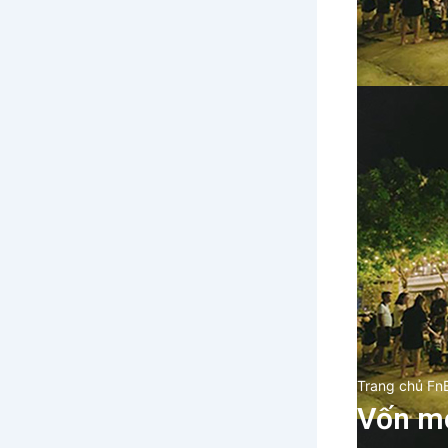
Trang chủ Fn
Vốn mở