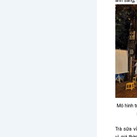
ánh sáng, 
Mô hình t
Trà sữa v
vì giá thà