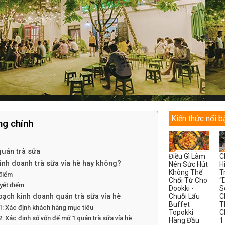
Kiến thức nổi b
ng chính
uán trà sữa
Điều Gì Làm
C
inh doanh trà sữa vỉa hè hay không?
Nên Sức Hút
H
Không Thể
T
điểm
Chối Từ Cho
“
yết điểm
Dookki -
S
Chuỗi Lẩu
C
oạch kinh doanh quán trà sữa vỉa hè
Buffet
T
: Xác định khách hàng mục tiêu
Topokki
C
: Xác định số vốn để mở 1 quán trà sữa vỉa hè
Hàng Đầu
1