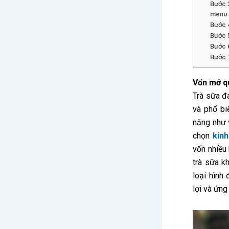
Bước 3
menu 
Bước 
Bước 5
Bước 
Bước 7
Vốn mở q
Trà sữa đ
và phổ bi
năng như v
chọn
kin
vốn nhiều
trà sữa kh
loại hình 
lợi và ứng