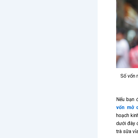
Số vốn 
Nếu bạn đ
vốn mở q
hoạch kinh
dưới đây 
trà sữa vỉ