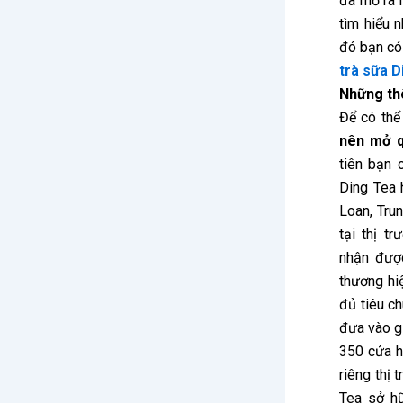
đã mở ra 
tìm hiểu 
đó bạn có 
trà sữa D
Những thô
Để có thể
nên mở q
tiên bạn 
Ding Tea 
Loan, Tru
tại thị t
nhận đượ
thương hiệ
đủ tiêu c
đưa vào gi
350 cửa h
riêng thị 
Tea sở hữ