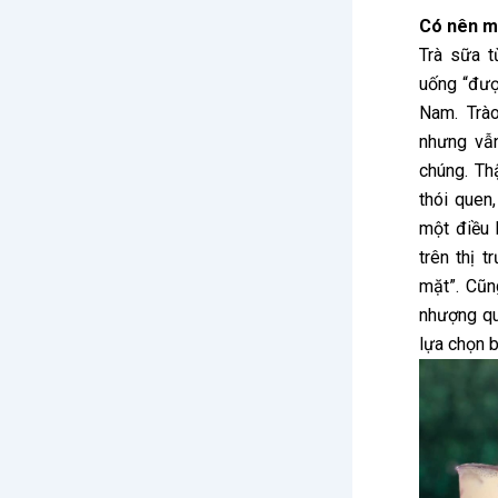
Có nên m
Trà sữa t
uống “được
Nam. Trà
nhưng vẫ
chúng. Th
thói quen
một điều 
trên thị 
mặt”. Cũn
nhượng qu
lựa chọn 