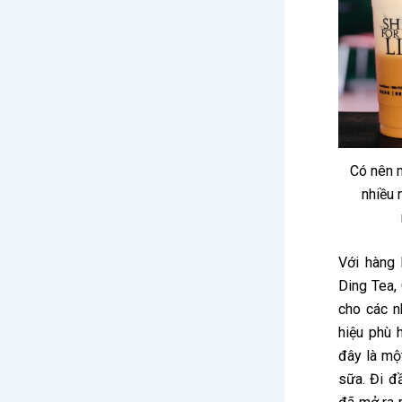
Có nên m
nhiều 
Với hàng 
Ding Tea,
cho các n
hiệu phù 
đây là một
sữa. Đi đầ