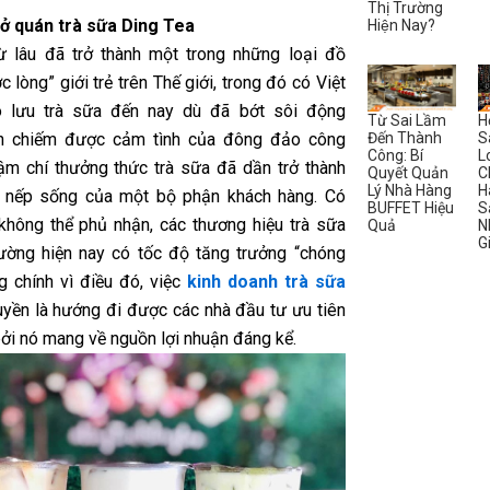
Thị Trường
ở quán trà sữa Ding Tea
Hiện Nay?
ừ lâu đã trở thành một trong những loại đồ
 lòng” giới trẻ trên Thế giới, trong đó có Việt
o lưu trà sữa đến nay dù đã bớt sôi động
Từ Sai Lầm
H
Đến Thành
S
n chiếm được cảm tình của đông đảo công
Công: Bí
L
ậm chí thưởng thức trà sữa đã dần trở thành
Quyết Quản
C
Lý Nhà Hàng
H
, nếp sống của một bộ phận khách hàng. Có
BUFFET Hiệu
S
không thể phủ nhận, các thương hiệu trà sữa
Quả
N
G
trường hiện nay có tốc độ tăng trưởng “chóng
g chính vì điều đó, việc
kinh doanh trà sữa
yền là hướng đi được các nhà đầu tư ưu tiên
bởi nó mang về nguồn lợi nhuận đáng kể.