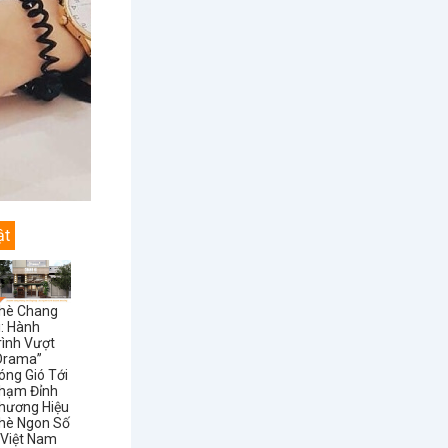
ật
hè Chang
i: Hành
rình Vượt
Drama”
óng Gió Tới
hạm Đỉnh
hương Hiệu
hè Ngon Số
 Việt Nam