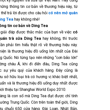
một kỷ nguyên trà sữa tại Việt Nam. Hãy cùng
những thông tin cơ bản về thương hiệu này, từ
thể trả lời được cho câu hỏi
có nên
mở quán
ing Tea
hay không nhé!
ng tin cơ bản về Ding Tea
 giải đáp được thắc mắc của bạn về việc
có
uán trà sữa Ding Tea
hay không, thì trước
cần phải tìm hiểu thật rõ về thương hiệu này.
hiện là thương hiệu đồ uống lớn nhất của Đài
ng Quốc. Nó từng tạo nên những “cơn bão lớn”
rường châu Á, khi đi đến đâu, Ding Tea cũng
c sự yêu quý của khách hàng. Đây cũng là
u sở hữu loại trà có hương vị khác biệt nhất,
huẩn và là thương hiệu đồ uống duy nhất được
ới thiệu tại Shanghai World Expo 2010.
àng là con số mà Ding Tea đạt được chỉ tính
trường Trung Quốc. Còn trên toàn thế giới, Ding
u chuỗi 650 cửa hàng. Đài Loan, Nhật Bản,