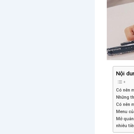
Nội du
Có nên m
Những th
Có nên m
Menu của
Mở quán 
nhiêu tiề