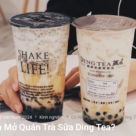
B Việt Nam 2024
Kinh nghiệm
Có Nên Mở Quán Trà Sữa Ding T
 Mở Quán Trà Sữa Ding Tea?