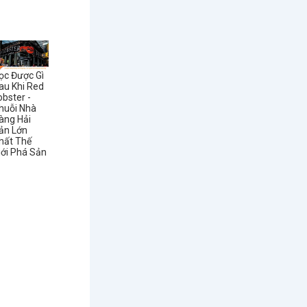
ọc Được Gì
au Khi Red
obster -
huỗi Nhà
àng Hải
ản Lớn
hất Thế
iới Phá Sản