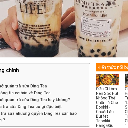
Kiến thức nổi b
ng chính
ở quán trà sữa Ding Tea
Điều Gì Làm
C
ông tin cơ bản về Ding Tea
Nên Sức Hút
H
Không Thể
T
ở quán trà sữa Ding Tea hay không?
Chối Từ Cho
“
 trà sữa Ding Tea có gì đặc biệt
Dookki -
S
Chuỗi Lẩu
C
trà sữa nhượng quyền Ding Tea cần bao
Buffet
T
n ?
Topokki
C
Hàng Đầu
1