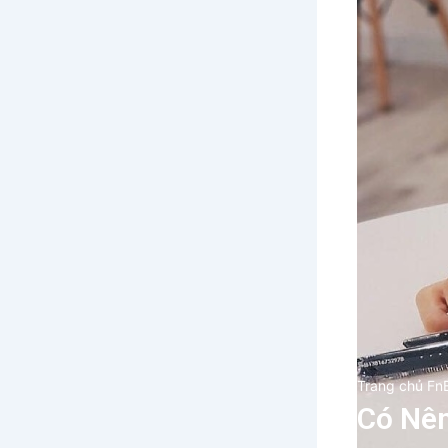
Trang chủ Fn
Có Nên