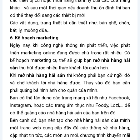
các thiết bị cũ hoặc mua hàng thanh lý của các cửa hàng
khác… và sau một thời gian nếu doanh thu ổn định thì bạn
có thể thay đổi sang các thiết bị mới.
Các vật dụng, trang thiết bị cần thiết như: bàn ghế, chén,
bát, ly, muỗng đũa,…
6. Kế hoạch marketing
Ngày nay, khi công nghệ thông tin phát triển, việc phát
triển marketing online đang được chú trọng rất nhiều. Có
kế hoạch marketing cụ thể sẽ giúp bạn
mở nhà hàng hải
sản
thu hút được nhiều thực khách tới quán hơn.
Khi
mở nhà hàng hải sản
thì không phải bạn cứ ngồi đó
và chờ khách tới nhà hàng được. Thay vào đó bạn cần
phải quảng bá hình ảnh cho quán của mình.
Bạn có thể tận dụng các trang mạng xã hội như Facebook,
Instagram, hoặc các trang ẩm thực như Foody, Lozi,… để
có thể quảng cáo nhà hàng hải sản của bạn trên đó.
Bên cạnh đó, bạn nên tạo cho nhà hàng hải sản của mình
một trang web cung cấp đầy đủ các thông về nhà hàng,
cập nhật tin tức, các món ăn mới, chương trình khuyến mãi