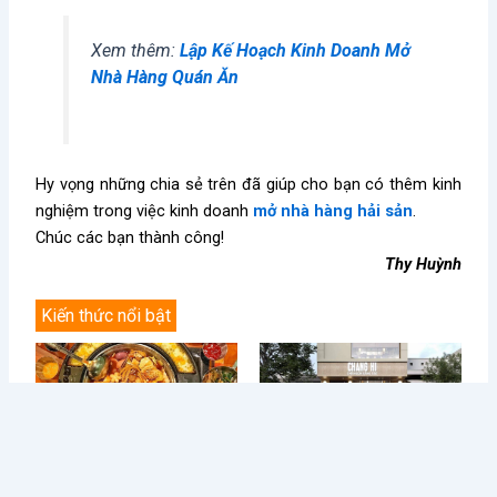
Xem thêm:
Lập Kế Hoạch Kinh Doanh Mở
Nhà Hàng Quán Ăn
Hy vọng những chia sẻ trên đã giúp cho bạn có thêm kinh
nghiệm trong việc kinh doanh
mở nhà hàng hải sản
.
Chúc các bạn thành công!
Thy Huỳnh
Kiến thức nổi bật
Điều Gì Làm Nên Sức Hút
Chè Chang Hi: Hành Trình
Không Thể Chối Từ Cho
Vượt “Drama” Sóng Gió Tới
Dookki - Chuỗi Lẩu Buffet
Chạm Đỉnh Thương Hiệu Chè