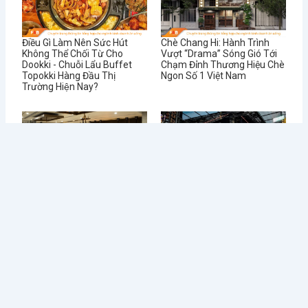
Điều Gì Làm Nên Sức Hút
Chè Chang Hi: Hành Trình
Không Thể Chối Từ Cho
Vượt “Drama” Sóng Gió Tới
Dookki - Chuỗi Lẩu Buffet
Chạm Đỉnh Thương Hiệu Chè
Topokki Hàng Đầu Thị
Ngon Số 1 Việt Nam
Trường Hiện Nay?
Từ Sai Lầm Đến Thành
Học Được Gì Sau Khi Red
Công: Bí Quyết Quản Lý Nhà
Lobster - Chuỗi Nhà Hàng
Hàng BUFFET Hiệu Quả
Hải Sản Lớn Nhất Thế Giới
Phá Sản
Tin tức mới